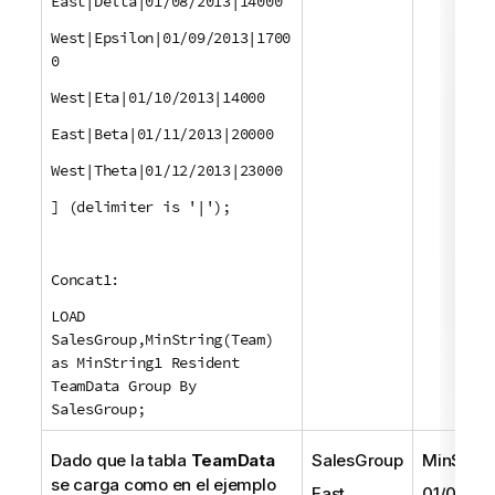
East|Delta|01/08/2013|14000
West|Epsilon|01/09/2013|1700
0
West|Eta|01/10/2013|14000
East|Beta|01/11/2013|20000
West|Theta|01/12/2013|23000
] (delimiter is '|');
Concat1:
LOAD
SalesGroup,MinString(Team)
as MinString1 Resident
TeamData Group By
SalesGroup;
Dado que la tabla
TeamData
SalesGroup
MinStrin
se carga como en el ejemplo
East
01/05/20