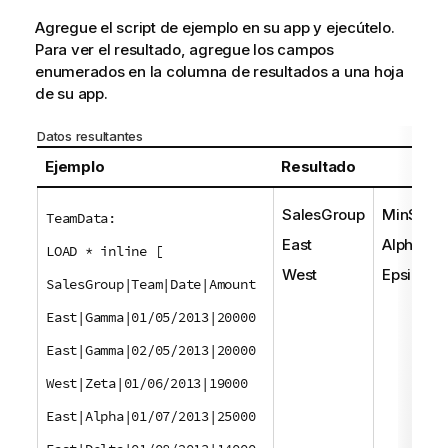
Agregue el script de ejemplo en su app y ejecútelo.
Para ver el resultado, agregue los campos
enumerados en la columna de resultados a una hoja
de su app.
Datos resultantes
Ejemplo
Resultado
SalesGroup
MinStrin
TeamData:
East
Alpha
LOAD * inline [
West
Epsilon
SalesGroup|Team|Date|Amount
East|Gamma|01/05/2013|20000
East|Gamma|02/05/2013|20000
West|Zeta|01/06/2013|19000
East|Alpha|01/07/2013|25000