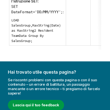
l'istruzione
SET
:
SET
:
DateFormat='DD/MM/YYYY';
LOAD
SalesGroup,MaxString(Date)
as MaxString2 Resident
TeamData Group By
SalesGroup;
Hai trovato utile questa pagina?
Se riscontri problemi con questa pagina o con il suo
contenuto – un errore di battitura, un passaggio
mancante o un errore tecnico – ti pregiamo di farcelo
sapere!
Lascia qui il tuo feedback