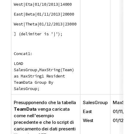
West|Eta|01/10/2013|14000
East|Beta|01/11/2013|20000
West|Theta|01/12/2013|23000
] (delimiter is '|');
Concat1:
LOAD
SalesGroup,MaxString(Team)
as MaxString1 Resident
TeamData Group By
SalesGroup;
Presupponendo che la tabella
SalesGroup
MaxStrin
TeamData
venga caricata
East
01/11/201
come nell'esempio
West
01/12/201
precedente e che lo script di
caricamento dei dati presenti