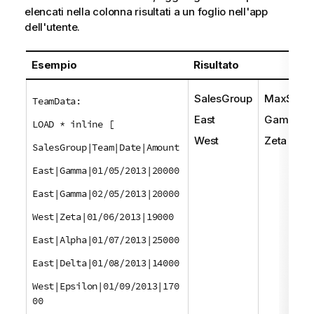
elencati nella colonna risultati a un foglio nell'app
dell'utente.
Esempio
Risultato
SalesGroup
MaxStrin
TeamData:
East
Gamma
LOAD * inline [
West
Zeta
SalesGroup|Team|Date|Amount
East|Gamma|01/05/2013|20000
East|Gamma|02/05/2013|20000
West|Zeta|01/06/2013|19000
East|Alpha|01/07/2013|25000
East|Delta|01/08/2013|14000
West|Epsilon|01/09/2013|170
00