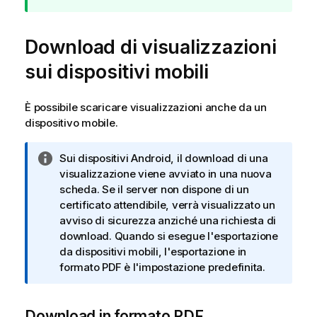
a
d
Download di visualizzazioni
i
s
sui dispositivi mobili
u
g
g
È possibile scaricare visualizzazioni anche da un
e
dispositivo mobile.
r
i
N
Sui dispositivi Android, il download di una
m
o
visualizzazione viene avviato in una nuova
e
t
scheda. Se il server non dispone di un
n
a
certificato attendibile, verrà visualizzato un
t
i
avviso di sicurezza anziché una richiesta di
o
n
download. Quando si esegue l'esportazione
f
da dispositivi mobili, l'esportazione in
o
formato PDF è l'impostazione predefinita.
r
m
Download in formato PDF
a