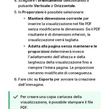
Scegliere l'
orientamento
selezionando il
pulsante
Verticale
o
Orizzontale
.
In
Proporzioni
è possibile selezionare:
Mantieni dimensione corrente
per
inserire la visualizzazione nel file
PDF
senza modificarne le dimensioni. Se il
PDF
risultante è di dimensioni inferiori, la
visualizzazione verrà tagliata.
Adatta alla pagina senza mantenere le
proporzioni
determinerà invece
l'adattamento dell'altezza e della
larghezza della visualizzazione fino a
riempire l'intera pagina. Le proporzioni
verranno modificate di conseguenza.
Fare clic su
Esporta
per avviare la creazione
dell'immagine.
N
Per creare una copia cartacea della
o
visualizzazione, è possibile stampare il file
t
PDF.