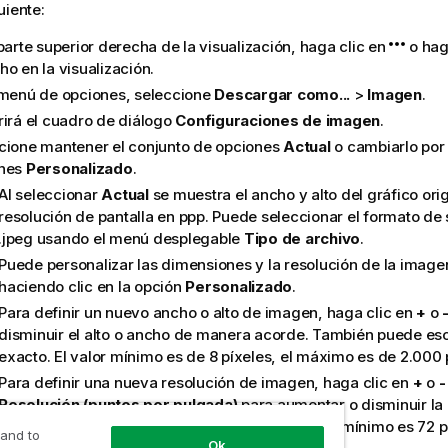
uiente:
parte superior derecha de la visualización, haga clic en
o haga
o en la visualización.
 menú de opciones, seleccione
Descargar como...
>
Imagen
.
rirá el cuadro de diálogo
Configuraciones de imagen
.
cione mantener el conjunto de opciones
Actual
o cambiarlo por
ones
Personalizado
.
Al seleccionar
Actual
se muestra el ancho y alto del gráfico orig
resolución de pantalla en ppp. Puede seleccionar el formato de 
.jpeg
usando el menú desplegable
Tipo de archivo
.
Puede personalizar las dimensiones y la resolución de la imag
haciendo clic en la opción
Personalizado
.
Para definir un nuevo ancho o alto de imagen, haga clic en
+
o
disminuir el alto o ancho de manera acorde. También puede escr
exacto. El valor mínimo es de 8 píxeles, el máximo es de 2.000 
Para definir una nueva resolución de imagen, haga clic en
+
o
-
Resolución (puntos por pulgada)
para aumentar o disminuir la 
También puede escribir un valor exacto. El valor mínimo es 72 
 and to
Ok