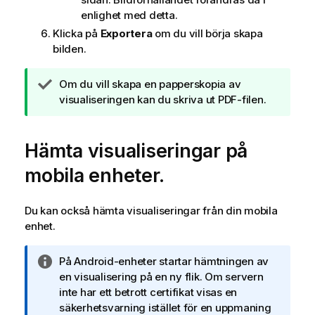
enlighet med detta.
Klicka på
Exportera
om du vill börja skapa
bilden.
A
Om du vill skapa en papperskopia av
n
visualiseringen kan du skriva ut PDF-filen.
t
e
Hämta visualiseringar på
c
k
mobila enheter.
n
i
n
Du kan också hämta visualiseringar från din mobila
g
enhet.
o
m
A
På Android-enheter startar hämtningen av
t
n
en visualisering på en ny flik. Om servern
i
t
inte har ett betrott certifikat visas en
p
e
säkerhetsvarning istället för en uppmaning