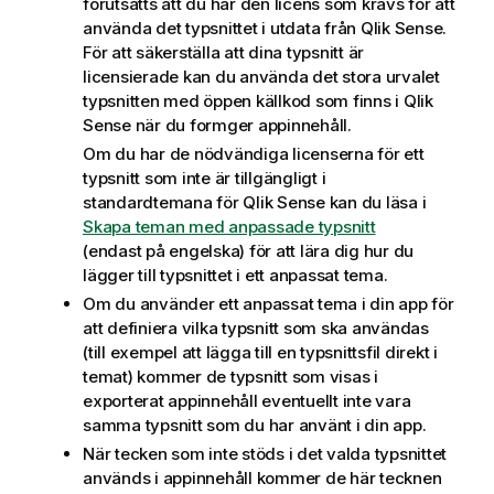
förutsätts att du har den licens som krävs för att
använda det typsnittet i utdata från
Qlik Sense
.
För att säkerställa att dina typsnitt är
licensierade kan du använda det stora urvalet
typsnitten med öppen källkod som finns i
Qlik
Sense
när du formger appinnehåll.
Om du har de nödvändiga licenserna för ett
typsnitt som inte är tillgängligt i
standardtemana för
Qlik Sense
kan du läsa i
Skapa teman med anpassade typsnitt
(endast på engelska)
för att lära dig hur du
lägger till typsnittet i ett anpassat tema.
Om du använder ett anpassat tema i din app för
att definiera vilka typsnitt som ska användas
(till exempel att lägga till en typsnittsfil direkt i
temat) kommer de typsnitt som visas i
exporterat appinnehåll eventuellt inte vara
samma typsnitt som du har använt i din app.
När tecken som inte stöds i det valda typsnittet
används i appinnehåll kommer de här tecknen