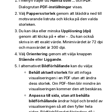
I menyn väljer du
Hämta som ...
och
PDF
.
Dialogrutan
PDF-inställningar
visas.
Välj
Pappersstorlek
genom att bläddra ned till
motsvarande listruta och klicka på den valda
storleken.
Du kan öka eller minska
Upplösning (dpi)
genom att klicka på
+
eller
-
. Du kan också
skriva in ett exakt värde. Minimivärdet är 72 dpi
och maxvärdet är 300 dpi.
Välj
Orientering
genom att välja knappen
Stående
eller
Liggande
.
I alternativet
Bildförhållande
kan du välja:
Behåll aktuell storlek
för att infoga
visualiseringen i en
PDF
utan att ändra
dess storlek. Om
PDF
-filen blir mindre än
visualiseringen kommer den att beskäras.
Anpassa till sida, utan att behålla
bildförhållande
ändrar höjd och bredd av
visualiseringen så att den fyller hela
sidan. Bildförhållandet förändras då i