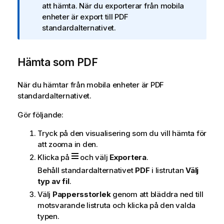
s
c
att hämta. När du exporterar från mobila
k
enheter är export till PDF
n
standardalternativet.
i
n
Hämta som PDF
g
o
m
När du hämtar från mobila enheter är PDF
i
standardalternativet.
n
Gör följande:
f
o
Tryck på den visualisering som du vill hämta för
r
att zooma in den.
m
Klicka på
och välj
Exportera
.
a
Behåll standardalternativet
PDF
i listrutan
Välj
t
typ av fil
.
i
o
Välj
Pappersstorlek
genom att bläddra ned till
n
motsvarande listruta och klicka på den valda
typen.