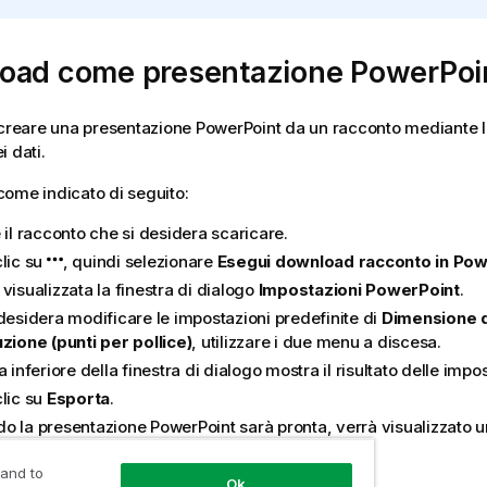
oad come presentazione
PowerPoi
 creare una presentazione
PowerPoint
da un racconto mediante la
i dati.
ome indicato di seguito:
 il racconto che si desidera scaricare.
clic su
, quindi selezionare
Esegui download racconto in Pow
visualizzata la finestra di dialogo
Impostazioni PowerPoint
.
 desidera modificare le impostazioni predefinite di
Dimensione d
uzione (punti per pollice)
, utilizzare i due menu a discesa.
a inferiore della finestra di dialogo mostra il risultato delle impos
clic su
Esporta
.
o la presentazione
PowerPoint
sarà pronta, verrà visualizzato 
finestra di dialogo.
 and to
clic sul collegamento.
Ok