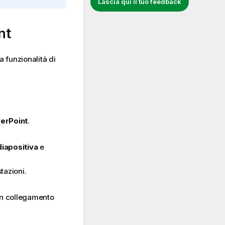
Lascia qui il tuo feedback
nt
 funzionalità di
erPoint
.
iapositiva
e
tazioni.
un collegamento