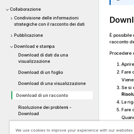
o
Collaborazione
t
a
Downl
Condivisione delle informazioni
i
strategiche con il racconto dei dati
n
È possibile
Pubblicazione
f
racconto de
o
Download e stampa
r
Procedere c
Download di dati da una
m
visualizzazione
a
Aprire
t
Fare 
Download di un foglio
i
Viene 
c
Download di una visualizzazione
Se si
a
Risol
Download di un racconto
La rig
Risoluzione dei problemi -
Fare 
Download
Quand
nella 
Guida per gli sviluppatori
We use cookies to improve your experience with our websites
Fare 