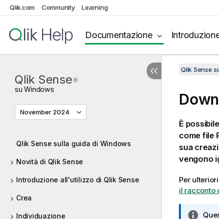
Qlik.com
Community
Learning
Documentazione
Introduzion
Qlik Sense 
Qlik Sense
®
su
Windows
Downl
November 2024
È possibil
come file
Qlik Sense sulla guida di Windows
sua creazi
vengono i
Novità di Qlik Sense
Per ulterior
Introduzione all'utilizzo di Qlik Sense
il racconto 
Crea
N
Ques
Individuazione