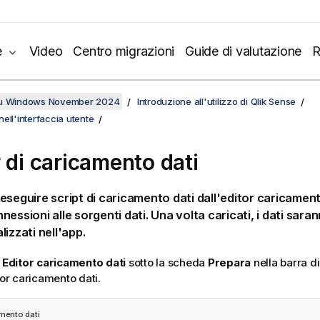
e
Video
Centro migrazioni
Guide di valutazione
R
su Windows November 2024
Introduzione all'utilizzo di Qlik Sense
ell'interfaccia utente
r di caricamento dati
eseguire script di caricamento dati dall'editor caricament
essioni alle sorgenti dati. Una volta caricati, i dati saran
izzati nell'app.
u
Editor caricamento dati
sotto la scheda
Prepara
nella barra d
tor caricamento dati.
amento dati