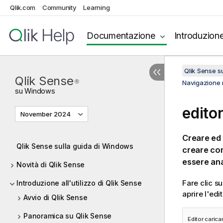
Qlik.com
Community
Learning
Documentazione
Introduzion
Qlik Sense 
Qlik Sense
®
Navigazione n
su
Windows
edito
November 2024
Creare ed 
Qlik Sense sulla guida di Windows
creare conn
essere anal
Novità di Qlik Sense
Fare clic s
Introduzione all'utilizzo di Qlik Sense
aprire l'edi
Avvio di Qlik Sense
Panoramica su Qlik Sense
Editor caric