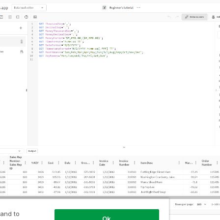
 and to
Ok