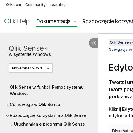
Qlik.com
Community
Learning
Dokumentacja
Rozpoczęcie korzyst
Qlik Sense 
Qlik Sense
®
Nawigacja w 
w systemie
Windows
Edyto
November 2024
Twórz i u
Qlik Sense w funkcji Pomoc systemu
twórz poł
Windows
podczas an
Co nowego w Qlik Sense
Kliknij
Edyt
Rozpoczęcie korzystania z Qlik Sense
edytor ład
Uruchamianie programu Qlik Sense
Edytor łado