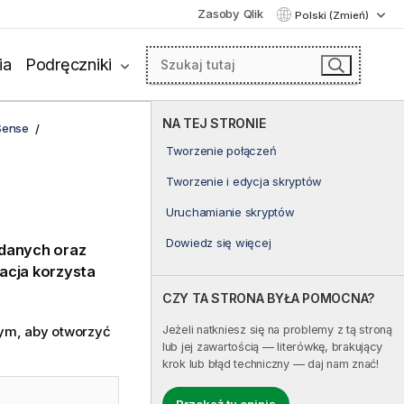
Zasoby Qlik
Polski (Zmień)
ia
Podręczniki
NA TEJ STRONIE
Sense
Tworzenie połączeń
Tworzenie i edycja skryptów
Uruchamianie skryptów
Dowiedz się więcej
 danych oraz
acja korzysta
CZY TA STRONA BYŁA POMOCNA?
Jeżeli natkniesz się na problemy z tą stroną
ym, aby otworzyć
lub jej zawartością — literówkę, brakujący
krok lub błąd techniczny — daj nam znać!