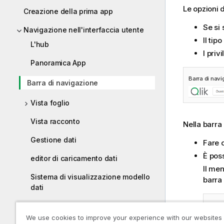
Le opzioni 
Creazione della prima app
Se si 
Navigazione nell'interfaccia utente
Il tipo
L'hub
I priv
Panoramica App
Barra di nav
Barra di navigazione
Vista foglio
Vista racconto
Nella barra 
Gestione dati
Fare 
È poss
editor di caricamento dati
Il me
Sistema di visualizzazione modello
barra
dati
Menu 
Risoluzione dei problemi –
We use cookies to improve your experience with our websites
Navigazione e interazione con Qlik