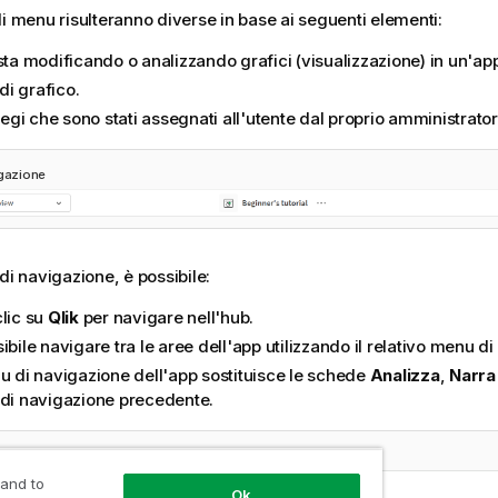
di menu risulteranno diverse in base ai seguenti elementi:
sta modificando o analizzando grafici (visualizzazione) in un'ap
 di grafico.
ilegi che sono stati assegnati all'utente dal proprio amministrator
igazione
di navigazione, è possibile:
clic su
Qlik
per navigare nell'hub.
ibile navigare tra le aree dell'app utilizzando il relativo menu d
nu di navigazione dell'app sostituisce le schede
Analizza
,
Narra
 di navigazione precedente.
di navigazione dell'app
 and to
Ok