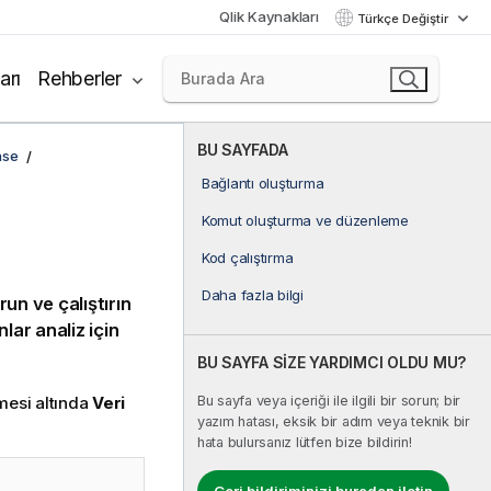
Qlik Kaynakları
Türkçe Değiştir
arı
Rehberler
BU SAYFADA
nse
Bağlantı oluşturma
Komut oluşturma ve düzenleme
Kod çalıştırma
Daha fazla bilgi
un ve çalıştırın
lar analiz için
BU SAYFA SİZE YARDIMCI OLDU MU?
Bu sayfa veya içeriği ile ilgili bir sorun; bir
esi altında
Veri
yazım hatası, eksik bir adım veya teknik bir
hata bulursanız lütfen bize bildirin!