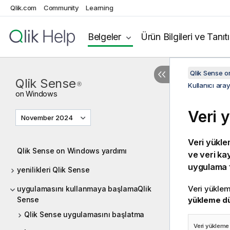
Qlik.com
Community
Learning
Belgeler
Ürün Bilgileri ve Tanıt
Qlik Sense 
Qlik Sense
®
Kullanıcı ar
on
Windows
Veri 
November 2024
Veri yükle
Qlik Sense on Windows yardımı
ve veri kay
uygulama ta
yenilikleri Qlik Sense
Veri yükle
uygulamasını kullanmaya başlamaQlik
Sense
yükleme dü
Qlik Sense uygulamasını başlatma
Veri yükleme