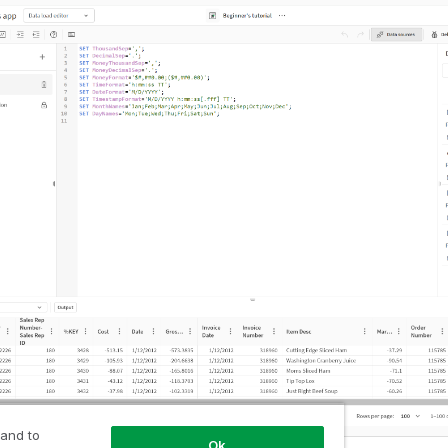
 and to
Ok