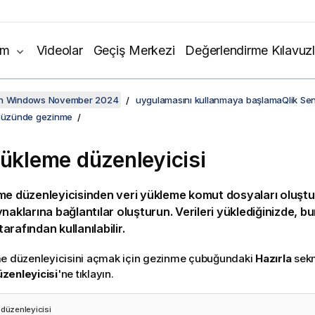
ım
Videolar
Geçiş Merkezi
Değerlendirme Kılavuzl
on Windows November 2024
uygulamasını kullanmaya başlamaQlik Se
ayüzünde gezinme
yükleme düzenleyicisi
me düzenleyicisinden veri yükleme komut dosyaları oluştur
naklarına bağlantılar oluşturun. Verileri yüklediğinizde, bun
rafından kullanılabilir.
me düzenleyicisini açmak için gezinme çubuğundaki
Hazırla
sekm
zenleyicisi
'ne tıklayın.
 düzenleyicisi