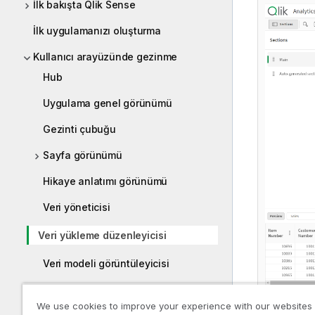
İlk bakışta Qlik Sense
İlk uygulamanızı oluşturma
Kullanıcı arayüzünde gezinme
Hub
Uygulama genel görünümü
Gezinti çubuğu
Sayfa görünümü
Hikaye anlatımı görünümü
Veri yöneticisi
Veri yükleme düzenleyicisi
Veri modeli görüntüleyicisi
Sorun giderme - Qlik Sense içinde
We use cookies to improve your experience with our websites
gezinti ve etkileşim