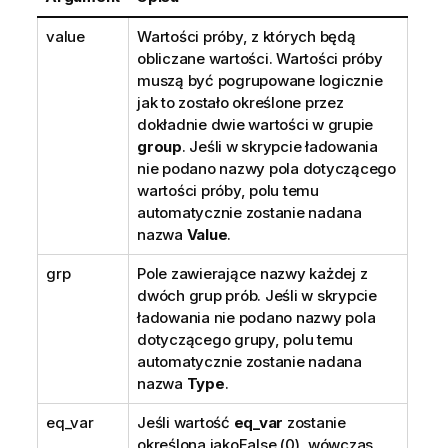
value
Wartości próby, z których będą
obliczane wartości. Wartości próby
muszą być pogrupowane logicznie
jak to zostało określone przez
dokładnie dwie wartości w grupie
group
. Jeśli w skrypcie ładowania
nie podano nazwy pola dotyczącego
wartości próby, polu temu
automatycznie zostanie nadana
nazwa
Value
.
grp
Pole zawierające nazwy każdej z
dwóch grup prób. Jeśli w skrypcie
ładowania nie podano nazwy pola
dotyczącego grupy, polu temu
automatycznie zostanie nadana
nazwa
Type
.
eq_var
Jeśli wartość
eq_var
zostanie
określona jako
False
(0), wówczas