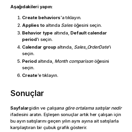
Aşağıdakileri yapın:
Create behaviors
'a tıklayın.
Applies to
altında
Sales
öğesini seçin.
Behavior type
altında,
Default calendar
period
'ı seçin.
Calendar group
altında,
Sales_OrderDate
'i
seçin.
Period
altında,
Month comparison
öğesini
seçin.
Create
'e tıklayın.
Sonuçlar
Sayfalar
gidin ve
çalışana göre ortalama satışlar nedir
ifadesini aratın. Eşleşen sonuçlar artık her çalışan için
bu ayın satışlarını geçen yılın aynı ayına ait satışlarla
karşılaştıran bir çubuk grafik gösterir.