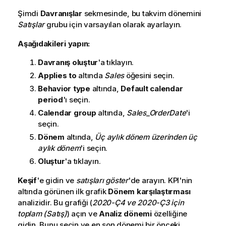
Şimdi
Davranışlar
sekmesinde, bu takvim dönemini
Satışlar
grubu için varsayılan olarak ayarlayın.
Aşağıdakileri yapın:
Davranış oluştur
'a tıklayın.
Applies to
altında
Sales
öğesini seçin.
Behavior type
altında,
Default calendar
period
'ı seçin.
Calendar group
altında,
Sales_OrderDate
'i
seçin.
Dönem
altında,
Üç aylık dönem üzerinden üç
aylık dönem
'i seçin.
Oluştur
'a tıklayın.
Keşif
'e gidin ve
satışları göster
'de arayın. KPI'nin
altında görünen ilk grafik
Dönem karşılaştırması
analizidir. Bu grafiği (
2020-Ç4 ve 2020-Ç3 için
toplam (Satış)
) açın ve
Analiz dönemi
özelliğine
gidin. Bunu seçin ve en son dönemi bir önceki