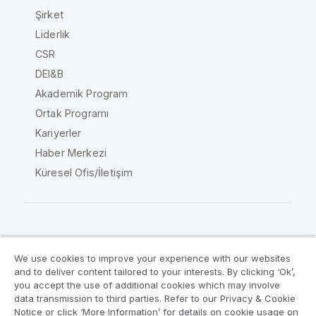
Şirket
Liderlik
CSR
DEI&B
Akademik Program
Ortak Programı
Kariyerler
Haber Merkezi
Küresel Ofis/İletişim
Qlik Topluluğu
We use cookies to improve your experience with our websites
and to deliver content tailored to your interests. By clicking ‘Ok’,
Yasal sözleşmeler
Ürün Koşulları
you accept the use of additional cookies which may involve
data transmission to third parties. Refer to our Privacy & Cookie
Legal Policies
Legal Policies
Notice or click ‘More Information’ for details on cookie usage on