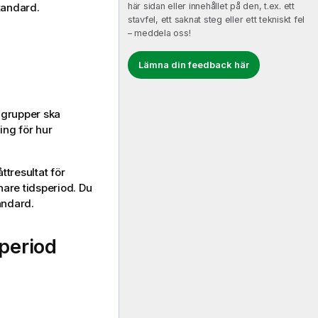
här sidan eller innehållet på den, t.ex. ett
tandard.
stavfel, ett saknat steg eller ett tekniskt fel
– meddela oss!
Lämna din feedback här
 grupper ska
ng för hur
tresultat för
nare tidsperiod. Du
andard.
period