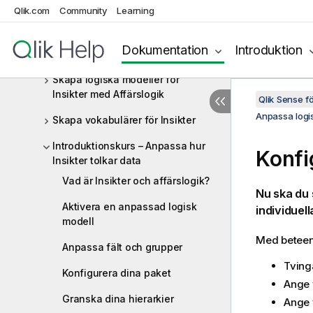
Beprövade metoder för
Qlik.com
Community
Learning
datamodellering
Anpassa logiska modeller för
Dokumentation
Introduktion
Insikter
Skapa logiska modeller för
Insikter med Affärslogik
Qlik Sense 
Anpassa logis
Skapa vokabulärer för Insikter
Introduktionskurs – Anpassa hur
Konfi
Insikter tolkar data
Vad är Insikter och affärslogik?
Nu ska du 
Aktivera en anpassad logisk
individuel
modell
Med beteen
Anpassa fält och grupper
Tving
Konfigurera dina paket
Ange 
Granska dina hierarkier
Ange 