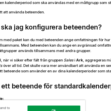
en kalenderperiod som ska användas med en måttgrupp som s
ritt att använda beteenden.
 ska jag konfigurera beteenden?
m med paket kan du med beteenden ange omfattningen för hur
illsammans. Med beteenden kan du ange en avgränsad omfattni
åttgrupper används tillsammans med andra grupper.
, när vi söker efter fält från gruppen
Sales
i
Ark
, aggregeras måt
ts
över all tid. Det skulle vara mer användbart att använda en se
ett beteende som använder en av dina kalenderperioder som st
ett beteende för standardkalender
e:
a på
Skapa beteenden
.
 and to
Ok