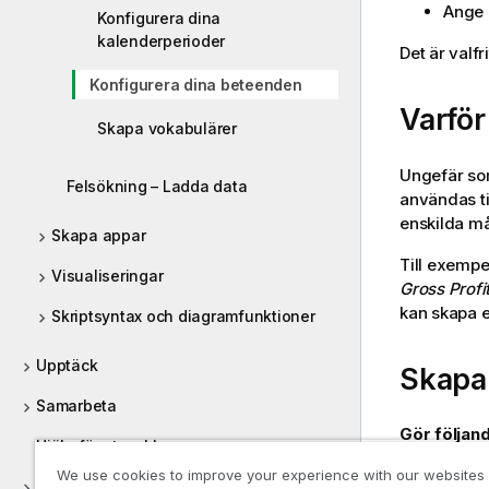
Ange 
Konfigurera dina
kalenderperioder
Det är valf
Konfigurera dina beteenden
Varför
Skapa vokabulärer
Ungefär so
Felsökning – Ladda data
användas t
enskilda m
Skapa appar
Till exempel
Visualiseringar
Gross Profi
kan skapa 
Skriptsyntax och diagramfunktioner
Upptäck
Skapa 
Samarbeta
Gör följand
Hjälp för utvecklare
Klick
We use cookies to improve your experience with our websites
Introduktionskurser för Qlik Sense