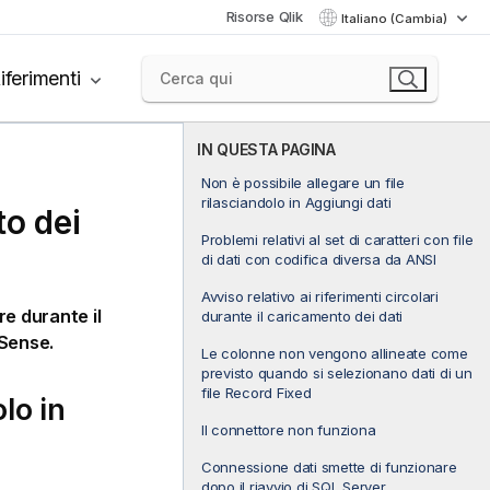
Risorse Qlik
Italiano (Cambia)
iferimenti
IN QUESTA PAGINA
Non è possibile allegare un file
rilasciandolo in Aggiungi dati
to dei
Problemi relativi al set di caratteri con file
di dati con codifica diversa da ANSI
Avviso relativo ai riferimenti circolari
e durante il
durante il caricamento dei dati
 Sense
.
Le colonne non vengono allineate come
previsto quando si selezionano dati di un
file Record Fixed
lo in
Il connettore non funziona
Connessione dati smette di funzionare
dopo il riavvio di SQL Server