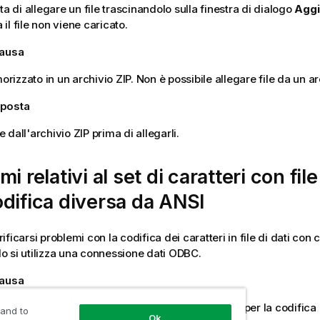
ta di allegare un file trascinandolo sulla finestra di dialogo
Aggi
a il file non viene caricato.
causa
morizzato in un archivio
ZIP
. Non è possibile allegare file da un a
oposta
ile dall'archivio
ZIP
prima di allegarli.
i relativi al set di caratteri con file
difica diversa da
ANSI
ficarsi problemi con la codifica dei caratteri in file di dati con
 si utilizza una connessione dati
ODBC
.
causa
oni dati
ODBC
non forniscono funzioni complete per la codifica d
 and to
Ok