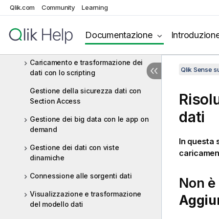
Crea
Qlik.com
Community
Learning
Gestione dei dati
Documentazione
Introduzion
Caricamento e gestione dei dati con
Gestione dati
Caricamento e trasformazione dei
Qlik Sense 
dati con lo scripting
Gestione della sicurezza dati con
Risol
Section Access
dati
Gestione dei big data con le app on
demand
In questa 
Gestione dei dati con viste
caricament
dinamiche
Connessione alle sorgenti dati
Non è 
Visualizzazione e trasformazione
Aggiun
del modello dati