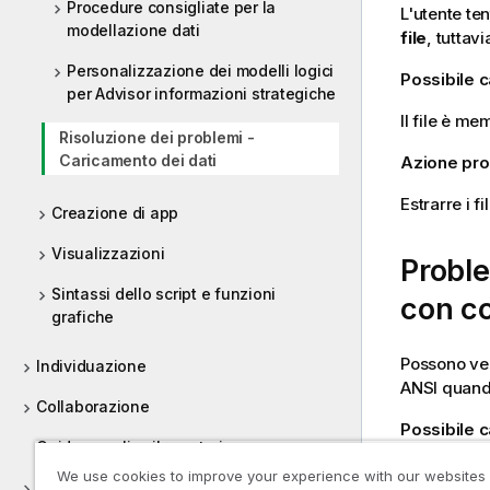
Procedure consigliate per la
L'utente ten
modellazione dati
file
, tuttavi
Personalizzazione dei modelli logici
Possibile 
per Advisor informazioni strategiche
Il file è me
Risoluzione dei problemi -
Caricamento dei dati
Azione pr
Estrarre i f
Creazione di app
Visualizzazioni
Problem
Sintassi dello script e funzioni
con co
grafiche
Possono veri
Individuazione
ANSI
quando
Collaborazione
Possibile 
Guida per gli sviluppatori
Le connessi
We use cookies to improve your experience with our websites
Tutorial per Qlik Sense