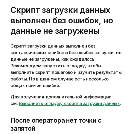
н
Скрипт загрузки данных
и
е
выполнен без ошибок, но
к
п
данные не загружены
о
д
Скрипт загрузки данных выполнен без
с
синтаксических ошибок и без ошибок загрузки, но
к
данные не загружены, как ожидалось.
а
Рекомендуем запустить отладку, чтобы
з
выполнить скрипт пошагово и изучить результаты
к
работы. Но в данном случае есть несколько
е
общих причин ошибки.
Для получения дополнительной информации
см.
Выполнить отладку скрипта загрузки данных
.
После оператора нет точки с
запятой