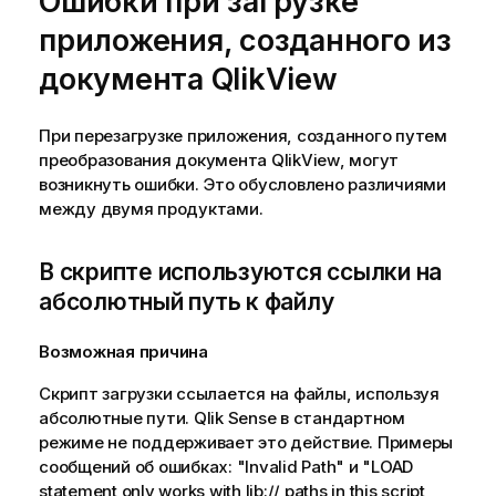
Ошибки при загрузке
приложения, созданного из
документа
QlikView
При перезагрузке приложения, созданного путем
преобразования документа
QlikView
, могут
возникнуть ошибки. Это обусловлено различиями
между двумя продуктами.
В скрипте используются ссылки на
абсолютный путь к файлу
Возможная причина
Скрипт загрузки ссылается на файлы, используя
абсолютные пути.
Qlik Sense
в стандартном
режиме не поддерживает это действие. Примеры
сообщений об ошибках:
"Invalid Path"
и
"LOAD
statement only works with lib:// paths in this script