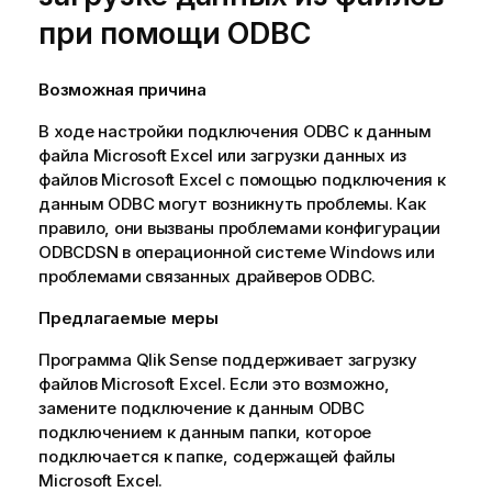
при помощи
ODBC
Возможная причина
В ходе настройки подключения
ODBC
к данным
файла
Microsoft
Excel
или загрузки данных из
файлов
Microsoft
Excel
с помощью подключения к
данным
ODBC
могут возникнуть проблемы. Как
правило, они вызваны проблемами конфигурации
ODBC
DSN
в операционной системе Windows или
проблемами связанных драйверов
ODBC
.
Предлагаемые меры
Программа
Qlik Sense
поддерживает загрузку
файлов
Microsoft
Excel
. Если это возможно,
замените подключение к данным
ODBC
подключением к данным папки, которое
подключается к папке, содержащей файлы
Microsoft
Excel
.