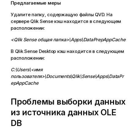
Предлагаемые меры
Удалите папку, содержащую файлы
QVD
. На
сервере
Qlik Sense
кэш находится в следующем
расположении:
<
Qlik Sense
общая папка>\Apps\DataPrepAppCache
В
Qlik Sense Desktop
кэш находится в следующем
расположении:
C:\Users\<имя
пользователя>\Documents\Qlik\Sense\Apps\DataPr
epAppCache
Проблемы выборки данных
из источника данных
OLE
DB