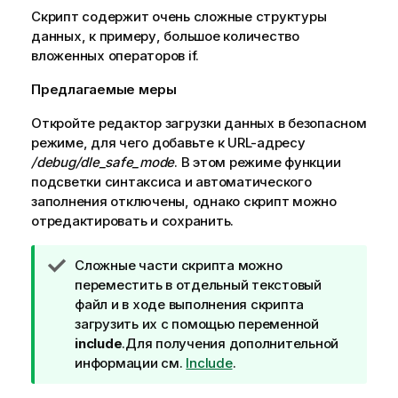
Скрипт содержит очень сложные структуры
данных, к примеру, большое количество
вложенных операторов if.
Предлагаемые меры
Откройте редактор загрузки данных в безопасном
режиме, для чего добавьте к URL-адресу
/debug/dle_safe_mode
. В этом режиме функции
подсветки синтаксиса и автоматического
заполнения отключены, однако скрипт можно
отредактировать и сохранить.
П
Сложные части скрипта можно
р
переместить в отдельный текстовый
и
файл и в ходе выполнения скрипта
м
загрузить их с помощью переменной
е
include
.
Для получения дополнительной
ч
информации см.
Include
.
а