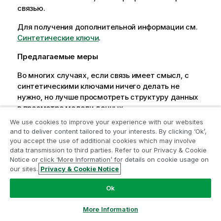
связью.
Для получения дополнительной информации см.
Синтетические ключи
.
Предлагаемые меры
Во многих случаях, если связь имеет смысл, с
синтетическими ключами ничего делать не
нужно, но лучше просмотреть структуру данных
в просмотре модели данных.
We use cookies to improve your experience with our websites
and to deliver content tailored to your interests. By clicking ‘Ok’,
Не выполняется
you accept the use of additional cookies which may involve
data transmission to third parties. Refer to our Privacy & Cookie
автоматическое
Notice or click ‘More Information’ for details on cookie usage on
связывание таблиц с
our sites.
Privacy & Cookie Notice
общими полями по имени
Ok
поля
More Information