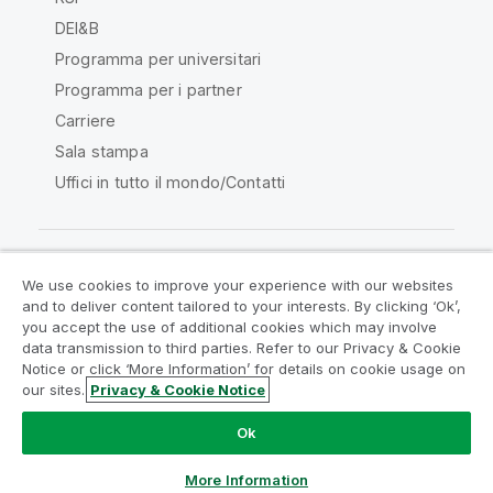
DEI&B
Programma per universitari
Programma per i partner
Carriere
Sala stampa
Uffici in tutto il mondo/Contatti
We use cookies to improve your experience with our websites
Qlik Community
and to deliver content tailored to your interests. By clicking ‘Ok’,
you accept the use of additional cookies which may involve
data transmission to third parties. Refer to our Privacy & Cookie
Contratti
Termini del prodotto
Notice or click ‘More Information’ for details on cookie usage on
Legal Policies
Note Legali
our sites.
Privacy & Cookie Notice
Termini di utilizzo
Marchi
Do Not Share My Info
Ok
Copyright © 1993-2026 QlikTech International AB. Tutti i
diritti riservati.
More Information