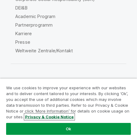
DEI&B
Academic Program
Partnerprogramm
Karriere
Presse
Weltweite Zentrale/Kontakt
Qlik Community
We use cookies to improve your experience with our websites
and to deliver content tailored to your interests. By clicking ‘Ok’,
Rechtliche Vereinbarungen
you accept the use of additional cookies which may involve
data transmission to third parties. Refer to our Privacy & Cookie
Produktbedingungen
Legal Policies
Notice or click ‘More Information’ for details on cookie usage on
Legal Policies
Benutzungsbedingungen
our sites.
Privacy & Cookie Notice
Marken
Do Not Share My Info
Ok
Copyright © 1993-2026 QlikTech International AB. Alle