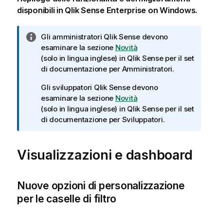
disponibili in
Qlik Sense Enterprise on Windows
.
N
Gli amministratori
Qlik Sense
devono
o
esaminare la sezione
Novità
t
(solo in lingua inglese)
in
Qlik Sense
per il set
a
di documentazione per Amministratori.
i
Gli sviluppatori
Qlik Sense
devono
n
esaminare la sezione
Novità
f
(solo in lingua inglese)
in
Qlik Sense
per il set
o
di documentazione per Sviluppatori.
r
m
a
Visualizzazioni e dashboard
t
i
c
Nuove opzioni di personalizzazione
a
per le caselle di filtro