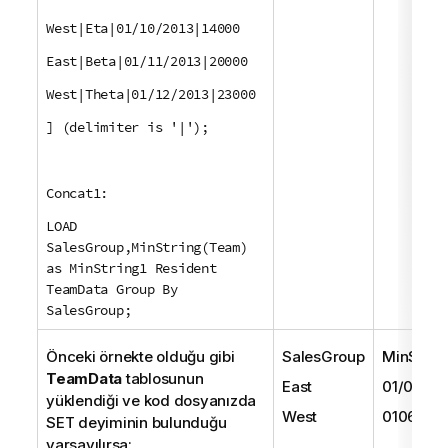
West|Eta|01/10/2013|14000
East|Beta|01/11/2013|20000
West|Theta|01/12/2013|23000
] (delimiter is '|');
Concat1:
LOAD
SalesGroup,MinString(Team)
as MinString1 Resident
TeamData Group By
SalesGroup;
Önceki örnekte olduğu gibi
SalesGroup
MinStrin
TeamData
tablosunun
East
01/05/20
yüklendiği ve kod dosyanızda
West
01062/20
SET
deyiminin bulunduğu
varsayılırsa: