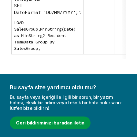
SET
':
DateFormat='DD/MM/YYYY';
LOAD
SalesGroup,MinString(Date)
as MinString2 Resident
TeamData Group By
SalesGroup;
Bu sayfa size yardımcı oldu mu?
Bu sayfa veya içeriği ile ilgili bir sorun; bir yazım
hatası, eksik bir adım veya teknik bir hata bulursanız
lütfen bize bildirin!
Geri bildiriminizi buradan iletin