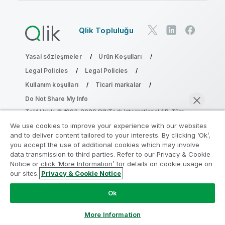
Qlik Topluluğu
Yasal sözleşmeler
Ürün Koşulları
Legal Policies
Legal Policies
Kullanım koşulları
Ticari markalar
Do Not Share My Info
Telif Hakkı © 1993-2026 QlikTech International AB. Tüm
hakları saklıdır.
We use cookies to improve your experience with our websites
and to deliver content tailored to your interests. By clicking ‘Ok’,
you accept the use of additional cookies which may involve
data transmission to third parties. Refer to our Privacy & Cookie
Analiz Modernleştirme Programına katılın
Notice or click ‘More Information’ for details on cookie usage on
our sites.
Privacy & Cookie Notice
Analiz Modernleştirme Programı ile değerli QlikView
Şimdi sohbet et
uygulamalarınızı ödün vermeden modernleştirin.
Bize
Ok
ulaşmak
ve daha fazla bilgi almak için buraya tıklayın:
ampquestions@qlik.com
More Information