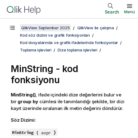
Search
Menü
QlikView September 2025
QlikView ile çalışma
Kod söz dizimi ve grafik fonksiyonları
Kod dosyalarında ve grafik ifadelerinde fonksiyonlar
Toplama işlevleri
Dize toplama işlevleri
MinString - kod
fonksiyonu
MinString()
, ifade içindeki dize değerlerini bulur ve
bir
group by
cümlesi ile tanımlandığı şekilde, bir dizi
kayıt üzerinde sıralanan ilk metin değerini döndürür.
Söz Dizimi:
)
MinString (
expr