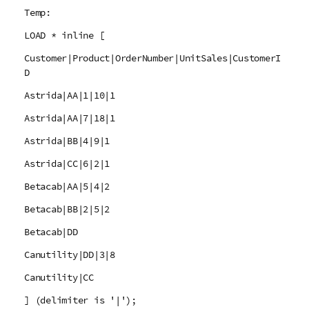
Temp:
LOAD * inline [
Customer|Product|OrderNumber|UnitSales|CustomerI
D
Astrida|AA|1|10|1
Astrida|AA|7|18|1
Astrida|BB|4|9|1
Astrida|CC|6|2|1
Betacab|AA|5|4|2
Betacab|BB|2|5|2
Betacab|DD
Canutility|DD|3|8
Canutility|CC
] (delimiter is '|');