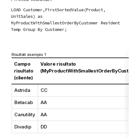
LOAD Customer,FirstSortedValue(Product,
UnitSales) as
MyProductWithSmallestOrderByCustomer Resident
Temp Group By Customer;
Risultati esempio 1
Campo
Valore risultato
risultato
(MyProductWithSmallestOrderByCustomer
(cliente)
Astrida
CC
Betacab
AA
Canutility
AA
Divadip
DD