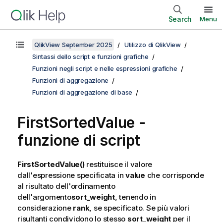
Search
Menu
QlikView September 2025
Utilizzo di QlikView
Sintassi dello script e funzioni grafiche
Funzioni negli script e nelle espressioni grafiche
Funzioni di aggregazione
Funzioni di aggregazione di base
FirstSortedValue -
funzione di script
FirstSortedValue()
restituisce il valore
dall'espressione specificata in
value
che corrisponde
al risultato dell'ordinamento
dell'argomento
sort_weight
, tenendo in
considerazione
rank
, se specificato. Se più valori
risultanti condividono lo stesso
sort_weight
per il