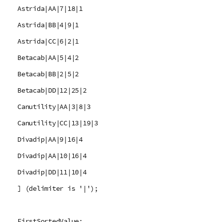
Astrida|AA|7|18|1
Astrida|BB|4|9|1
Astrida|CC|6|2|1
Betacab|AA|5|4|2
Betacab|BB|2|5|2
Betacab|DD|12|25|2
Canutility|AA|3|8|3
Canutility|CC|13|19|3
Divadip|AA|9|16|4
Divadip|AA|10|16|4
Divadip|DD|11|10|4
] (delimiter is '|');
FirstSortedValue: