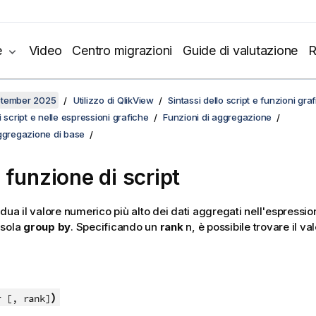
e
Video
Centro migrazioni
Guide di valutazione
R
ptember 2025
Utilizzo di QlikView
Sintassi dello script e funzioni gra
 script e nelle espressioni grafiche
Funzioni di aggregazione
aggregazione di base
 funzione di script
dua il valore numerico più alto dei dati aggregati nell'espressi
usola
group by
. Specificando un
rank
n
, è possibile trovare il v
)
r [, rank]