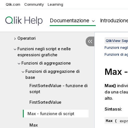
Istruzioni e parole chiave dello
Qlik.com
Community
Learning
script
Espressioni nello script
Documentazione
Introduzion
Espressioni grafiche
Operatori
QlikView Se
Funzioni negli
Funzioni negli script e nelle
Funzioni di 
espressioni grafiche
Funzioni di aggregazione
Max -
Funzioni di aggregazione di
base
Max()
indivi
FirstSortedValue - funzione di
script
da una cla
alto.
FirstSortedValue
Sintassi:
Max - funzione di script
Max (
exp
Max