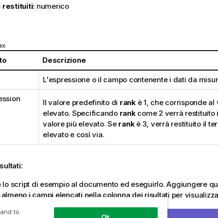
 restituiti:
numerico
:
ax
to
Descrizione
L'espressione o il campo contenente i dati da misur
ession
Il valore predefinito di
rank
è 1, che corrisponde al 
elevato. Specificando
rank
come 2 verrà restituito 
valore più elevato. Se
rank
è 3, verrà restituito il te
elevato e così via.
sultati:
lo script di esempio al documento ed eseguirlo. Aggiungere qui
meno i campi elencati nella colonna dei risultati per visualizzare
 and to
Ok