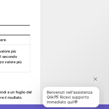
are.
valore più
il secondo
rzo valore più
ndi a un foglio del
 il risultato.