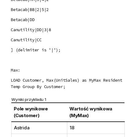
Betacab|BB|2|5|2
Betacab|DD
Canutility|DD|3|8
Canutility|CC
] (delimiter is '|');
Max:
LOAD Customer, Max(UnitSales) as MyMax Resident
Temp Group By Customer;
Wyniki przykładu 1
Pole wynikowe
Wartość wynikowa
(Customer)
(MyMax)
Astrida
18