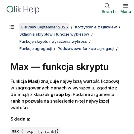
Search
Menu
QlikView September 2025
Korzystanie z QlikView
Składnia skryptów i funkcje wykresów
Funkcje skryptu i wyrażenia wykresu
Funkcje agregacji
Podstawowe funkcje agregacji
Max — funkcja skryptu
Funkcja
Max()
znajduje najwyższą wartość liczbową
w zagregowanych danych w wyrażeniu, zgodnie z
definicją z klauzuli
group by
. Podanie argumentu
rank
n
pozwala na znalezienie n-tej najwyższej
wartości.
Składnia:
)
Max (
expr [, rank]