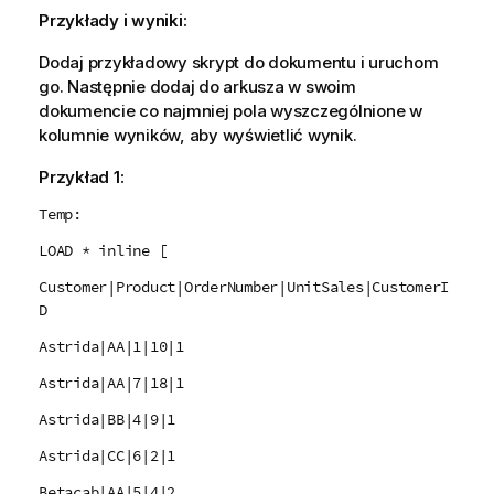
Przykłady i wyniki:
Dodaj przykładowy skrypt do dokumentu i uruchom
go. Następnie dodaj do arkusza w swoim
dokumencie co najmniej pola wyszczególnione w
kolumnie wyników, aby wyświetlić wynik.
Przykład 1:
Temp:
LOAD * inline [
Customer|Product|OrderNumber|UnitSales|CustomerI
D
Astrida|AA|1|10|1
Astrida|AA|7|18|1
Astrida|BB|4|9|1
Astrida|CC|6|2|1
Betacab|AA|5|4|2