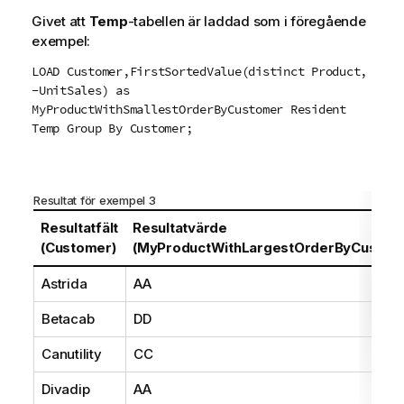
Givet att
Temp
-tabellen är laddad som i föregående
exempel:
LOAD Customer,FirstSortedValue(distinct Product,
-UnitSales) as
MyProductWithSmallestOrderByCustomer Resident
Temp Group By Customer;
Resultat för exempel 3
Resultatfält
Resultatvärde
(Customer)
(MyProductWithLargestOrderByCustom
Astrida
AA
Betacab
DD
Canutility
CC
Divadip
AA