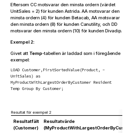
Eftersom
CC
motsvarar den minsta ordern (värdet
UnitSales
= 2) för kunden
Astrida
.
AA
motsvarar den
minsta ordern (4) för kunden
Betacab
,
AA
motsvarar
den minsta ordern (8) för kunden
Canutility
, och
DD
motsvarar den minsta ordern (10) för kunden
Divadip
.
Exempel 2:
Givet att
Temp
-tabellen är laddad som i föregående
exempel:
LOAD Customer,FirstSortedValue(Product, -
UnitSales) as
MyProductWithLargestOrderByCustomer Resident
Temp Group By Customer;
Resultat för exempel 2
Resultatfält
Resultatvärde
(Customer)
(MyProductWithLargestOrderByCustom