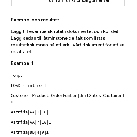
utifrån funktionsargumenten.
Exempel och resultat:
Lägg till exempelskriptet i dokumentet och kör det.
Lägg sedan till åtminstone de fält som listas i
resultatkolumnen på ett ark i vårt dokument för att se
resultatet.
Exempel 1:
Temp:
LOAD * inline [
Customer|Product|OrderNumber|UnitSales|CustomerI
D
Astrida|AA|1|10|1
Astrida|AA|7|18|1
Astrida|BB|4|9|1