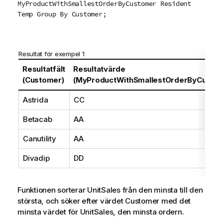
MyProductWithSmallestOrderByCustomer Resident
Temp Group By Customer;
Resultat för exempel 1
Resultatfält
Resultatvärde
(Customer)
(MyProductWithSmallestOrderByCustom
Astrida
CC
Betacab
AA
Canutility
AA
Divadip
DD
Funktionen sorterar
UnitSales
från den minsta till den
största, och söker efter värdet
Customer
med det
minsta värdet för
UnitSales
, den minsta ordern.