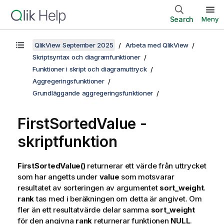
Search
Meny
QlikView September 2025
Arbeta med QlikView
Skriptsyntax och diagramfunktioner
Funktioner i skript och diagramuttryck
Aggregeringsfunktioner
Grundläggande aggregeringsfunktioner
FirstSortedValue -
skriptfunktion
FirstSortedValue()
returnerar ett värde från uttrycket
som har angetts under
value
som motsvarar
resultatet av sorteringen av argumentet
sort_weight
.
rank
tas med i beräkningen om detta är angivet. Om
fler än ett resultatvärde delar samma
sort_weight
för den angivna
rank
returnerar funktionen
NULL
.