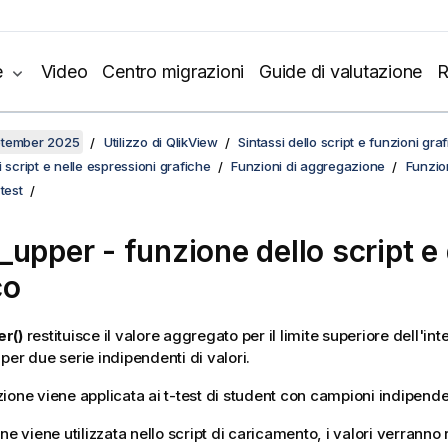
e
Video
Centro migrazioni
Guide di valutazione
R
ptember 2025
Utilizzo di QlikView
Sintassi dello script e funzioni gra
 script e nelle espressioni grafiche
Funzioni di aggregazione
Funzioni
test
_upper
- funzione dello script e 
co
r()
restituisce il valore aggregato per il limite superiore dell'inte
per due serie indipendenti di valori.
ione viene applicata ai t-test di student con campioni indipende
ne viene utilizzata nello script di caricamento, i valori verranno 