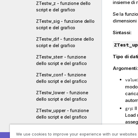
insieme di 
ZTestw_z - funzione dello
script e del grafico
Se la funzio
dimensioni 
ZTestw_sig - funzione dello
script e del grafico
Sintassi:
ZTestw_dif - funzione dello
ZTest_up
script e del grafico
Tipo di dati
ZTestw_sterr - funzione
dello script e del grafico
Argomenti
ZTestw_conf - funzione
value
dello script e del grafico
modo 
ZTestw_lower - funzione
caric
dello script e del grafico
autom
: 
grp
ZTestw_upper - funzione
Load 
dello script e del grafico
asseg
: 
sig
Esempi delle funzioni di test
We use cookies to improve your experience with our websites
viene 
statistici