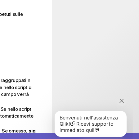
petuti sulle
 raggruppati n
e nello script di
l campo verrà
Se nello script
automaticamente
. Se omesso,
sig