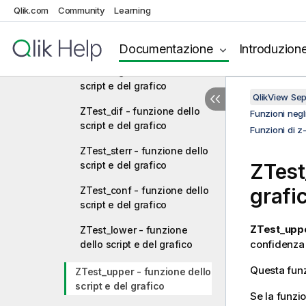
Qlik.com
Community
Learning
Funzioni di z-test
ZTest_z - funzione dello
script e del grafico
Documentazione
Introduzion
ZTest_sig - funzione dello
script e del grafico
QlikView Se
ZTest_dif - funzione dello
Funzioni negli
script e del grafico
Funzioni di z-
ZTest_sterr - funzione dello
script e del grafico
ZTest
grafi
ZTest_conf - funzione dello
script e del grafico
ZTest_uppe
ZTest_lower - funzione
confidenza 
dello script e del grafico
Questa funz
ZTest_upper - funzione dello
script e del grafico
Se la funzio