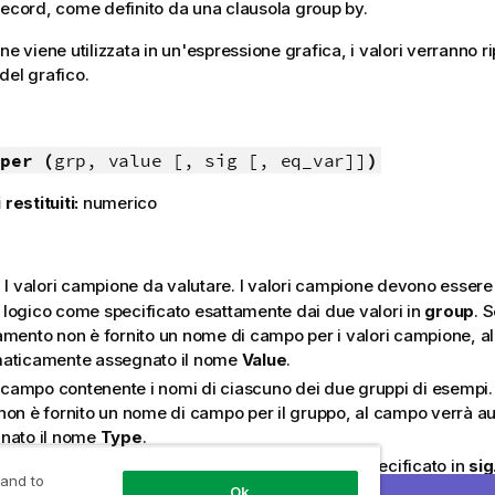
record, come definito da una clausola group by.
ne viene utilizzata in un'espressione grafica, i valori verranno ri
del grafico.
per (
grp, value [, sig [, eq_var]]
)
 restituiti:
numerico
:
: I valori campione da valutare. I valori campione devono essere
logico come specificato esattamente dai due valori in
group
. S
amento non è fornito un nome di campo per i valori campione, a
aticamente assegnato il nome
Value
.
Il campo contenente i nomi di ciascuno dei due gruppi di esempi. 
non è fornito un nome di campo per il gruppo, al campo verrà 
nato il nome
Type
.
Il livello di significatività a due code può essere specificato in
sig
 and to
impostato su 0,025, per un intervallo di confidenza pari al 95%.
Ok