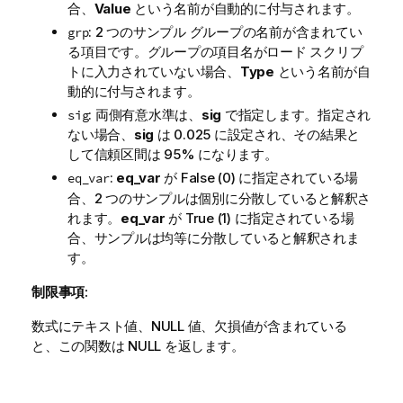
合、
Value
という名前が自動的に付与されます。
: 2 つのサンプル グループの名前が含まれてい
grp
る項目です。グループの項目名がロード スクリプ
トに入力されていない場合、
Type
という名前が自
動的に付与されます。
: 両側有意水準は、
sig
で指定します。指定され
sig
ない場合、
sig
は 0.025 に設定され、その結果と
して信頼区間は 95% になります。
:
eq_var
が
False
(0) に指定されている場
eq_var
合、2 つのサンプルは個別に分散していると解釈さ
れます。
eq_var
が
True
(1) に指定されている場
合、サンプルは均等に分散していると解釈されま
す。
制限事項:
数式にテキスト値、
NULL
値、欠損値が含まれている
と、この関数は
NULL
を返します。