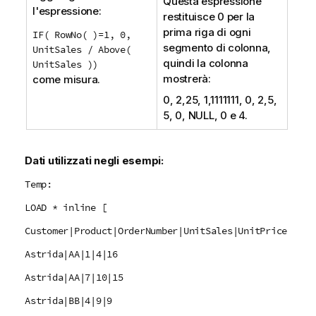
Questa espressione
l'espressione:
restituisce 0 per la
prima riga di ogni
IF( RowNo( )=1, 0,
segmento di colonna,
UnitSales / Above(
quindi la colonna
UnitSales ))
mostrerà:
come misura.
0, 2,25, 1,1111111, 0, 2,5,
5, 0,
NULL
, 0 e 4.
Dati utilizzati negli esempi:
Temp:
LOAD * inline [
Customer|Product|OrderNumber|UnitSales|UnitPrice
Astrida|AA|1|4|16
Astrida|AA|7|10|15
Astrida|BB|4|9|9