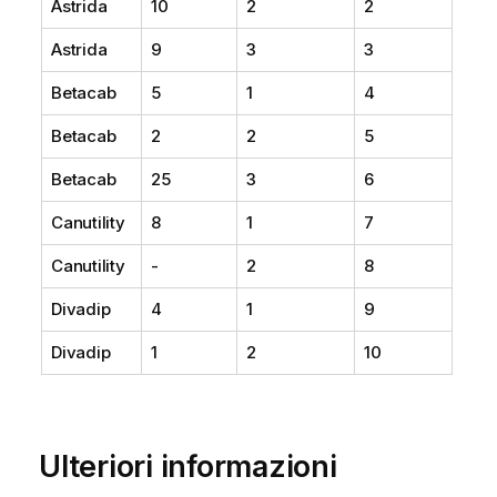
Astrida
10
2
2
Astrida
9
3
3
Betacab
5
1
4
Betacab
2
2
5
Betacab
25
3
6
Canutility
8
1
7
Canutility
-
2
8
Divadip
4
1
9
Divadip
1
2
10
Ulteriori informazioni