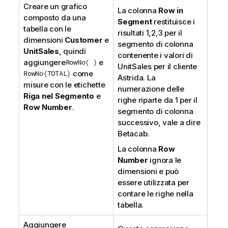
Creare un grafico
La colonna
Row in
composto da una
Segment
restituisce i
tabella con le
risultati 1,2,3 per il
dimensioni
Customer
e
segmento di colonna
UnitSales
, quindi
contenente i valori di
aggiungere
RowNo( )
e
UnitSales
per il cliente
RowNo(TOTAL)
come
Astrida
. La
misure con le etichette
numerazione delle
Riga nel Segmento
e
righe riparte da 1 per il
Row Number
.
segmento di colonna
successivo, vale a dire
Betacab
.
La colonna
Row
Number
ignora le
dimensioni e può
essere utilizzata per
contare le righe nella
tabella.
Aggiungere