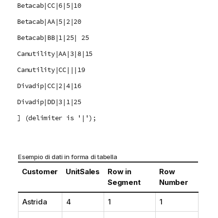
Betacab|CC|6|5|10
Betacab|AA|5|2|20
Betacab|BB|1|25| 25
Canutility|AA|3|8|15
Canutility|CC|||19
Divadip|CC|2|4|16
Divadip|DD|3|1|25
] (delimiter is '|');
Esempio di dati in forma di tabella
Customer
UnitSales
Row in
Row
Segment
Number
Astrida
4
1
1