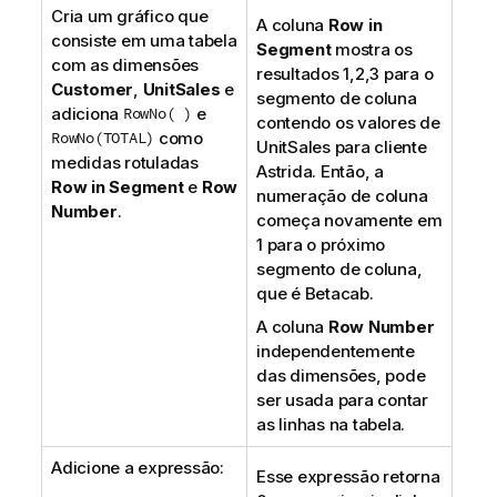
Cria um gráfico que
A coluna
Row in
consiste em uma tabela
Segment
mostra os
com as dimensões
resultados 1,2,3 para o
Customer
,
UnitSales
e
segmento de coluna
adiciona
RowNo( )
e
contendo os valores de
RowNo(TOTAL)
como
UnitSales
para cliente
medidas rotuladas
Astrida
. Então, a
Row in Segment
e
Row
numeração de coluna
Number
.
começa novamente em
1 para o próximo
segmento de coluna,
que é
Betacab
.
A coluna
Row Number
independentemente
das dimensões, pode
ser usada para contar
as linhas na tabela.
Adicione a expressão:
Esse expressão retorna