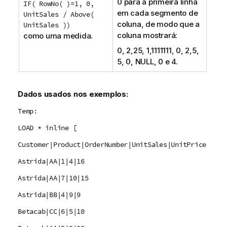
0 para a primeira linha
IF( RowNo( )=1, 0,
em cada segmento de
UnitSales / Above(
coluna, de modo que a
UnitSales ))
coluna mostrará:
como uma medida.
0, 2,25, 1,1111111, 0, 2,5,
5, 0,
NULL
, 0 e 4.
Dados usados nos exemplos:
Temp:
LOAD * inline [
Customer|Product|OrderNumber|UnitSales|UnitPrice
Astrida|AA|1|4|16
Astrida|AA|7|10|15
Astrida|BB|4|9|9
Betacab|CC|6|5|10