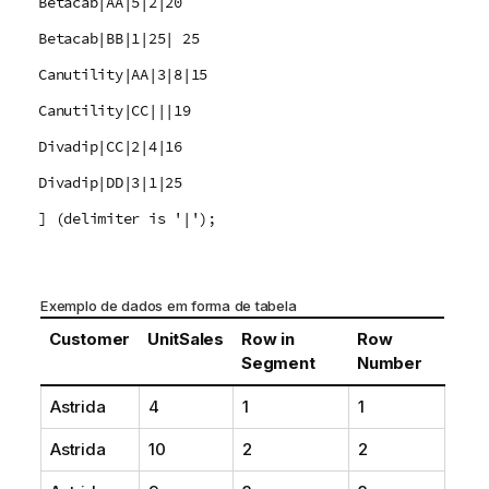
Betacab|AA|5|2|20
Betacab|BB|1|25| 25
Canutility|AA|3|8|15
Canutility|CC|||19
Divadip|CC|2|4|16
Divadip|DD|3|1|25
] (delimiter is '|');
Exemplo de dados em forma de tabela
Customer
UnitSales
Row in
Row
Segment
Number
Astrida
4
1
1
Astrida
10
2
2