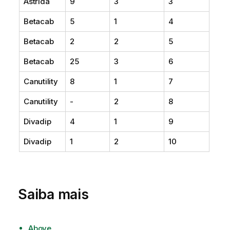
Astrida
9
3
3
Betacab
5
1
4
Betacab
2
2
5
Betacab
25
3
6
Canutility
8
1
7
Canutility
-
2
8
Divadip
4
1
9
Divadip
1
2
10
Saiba mais
Above