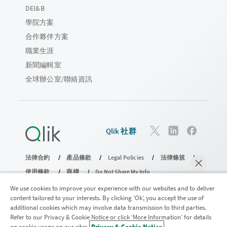
DEI&B
學院方案
合作夥伴方案
職業生涯
新聞編輯室
全球辦公室/聯絡資訊
Qlik 社群
法律合約
產品條款
Legal Policies
法律條規
使用條款
商標
Do Not Share My Info
© 1993-2026 QlikTech International AB。保留所有權利。
We use cookies to improve your experience with our websites and to deliver
content tailored to your interests. By clicking ‘Ok’, you accept the use of
additional cookies which may involve data transmission to third parties.
Refer to our Privacy & Cookie Notice or click ‘More Information’ for details
加入分析現代化計畫
on cookie usage on our sites.
Privacy & Cookie Notice