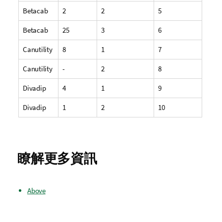
Betacab
2
2
5
Betacab
25
3
6
Canutility
8
1
7
Canutility
-
2
8
Divadip
4
1
9
Divadip
1
2
10
瞭解更多資訊
Above