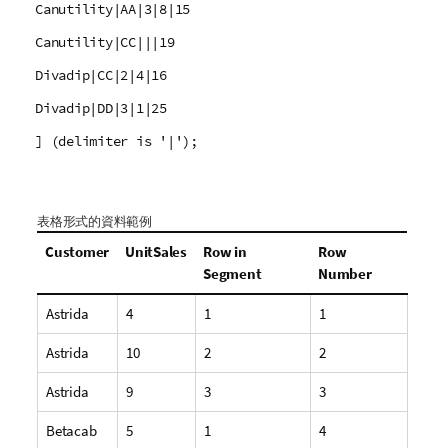
Canutility|AA|3|8|15
Canutility|CC|||19
Divadip|CC|2|4|16
Divadip|DD|3|1|25
] (delimiter is '|');
表格形式的資料範例
Customer
UnitSales
Row in
Row
Segment
Number
Astrida
4
1
1
Astrida
10
2
2
Astrida
9
3
3
Betacab
5
1
4