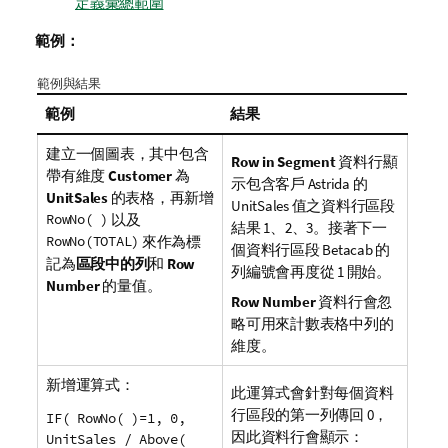
定義彙總範圍
範例：
範例與結果
範例
結果
建立一個圖表，其中包含
Row in Segment
資料行顯
帶有維度
Customer
為
示包含客戶
Astrida
的
UnitSales
的表格，再新增
UnitSales
值之資料行區段
RowNo( )
以及
結果 1、2、3。接著下一
RowNo(TOTAL)
來作為標
個資料行區段
Betacab
的
記為
區段中的列
和
Row
列編號會再度從 1 開始。
Number
的量值。
Row Number
資料行會忽
略可用來計數表格中列的
維度。
新增運算式：
此運算式會針對每個資料
行區段的第一列傳回 0，
IF( RowNo( )=1, 0,
因此資料行會顯示：
UnitSales / Above(