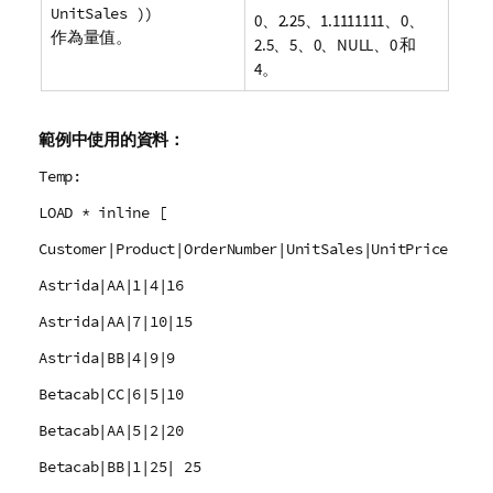
UnitSales ))
0、2.25、1.1111111、0、
作為量值。
2.5、5、0、
NULL
、0 和
4。
範例中使用的資料：
Temp:
LOAD * inline [
Customer|Product|OrderNumber|UnitSales|UnitPrice
Astrida|AA|1|4|16
Astrida|AA|7|10|15
Astrida|BB|4|9|9
Betacab|CC|6|5|10
Betacab|AA|5|2|20
Betacab|BB|1|25| 25