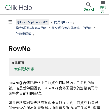
功能
Search
表
QlikView September 2025
使用 QlikView
指令碼語法和圖表函數
指令碼和圖表運算式中的函數
計數器函數
RowNo
在此頁面
瞭解更多資訊
RowNo()
會傳回表格中目前資料行區段內，目前列的編
號。若是點陣圖圖表，
RowNo()
會傳回圖表的連續表同等
表格內目前列的編號。
如果表格或同等表格有多個垂直維度，則目前資料行區段
僅會包含在所有維度資料行中與目前列有相同值的列 (顯示