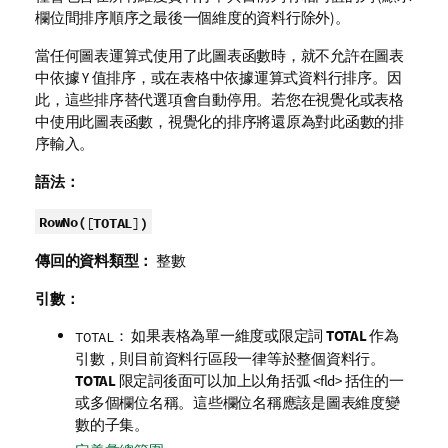
欄位間排序順序之最後一個維度的資料行除外)。
當任何圖表運算式使用了此圖表函數時，就不允許在圖表
中依據 Y 值排序，或在表格中依據運算式資料行排序。因
此，這些排序替代選項會自動停用。若您在視覺化或表格
中使用此圖表函數，視覺化的排序將還原為對此函數的排
序輸入。
語法：
RowNo(
[
TOTAL
]
)
傳回的資料類型：
整數
引數：
： 如果表格為單一維度或限定詞
TOTAL
作為
TOTAL
引數，則目前資料行區段一律等於整個資料行。
TOTAL
限定詞後面可以加上以角括弧
<fld>
括住的一
或多個欄位名稱。這些欄位名稱應該是圖表維度變
數的子集。