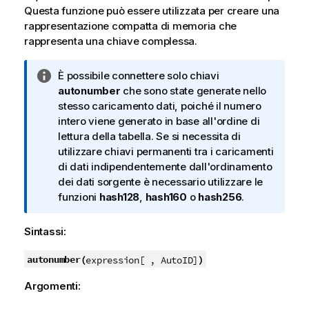
Questa funzione può essere utilizzata per creare una
rappresentazione compatta di memoria che
rappresenta una chiave complessa.
N
È possibile connettere solo chiavi
o
autonumber
che sono state generate nello
t
stesso caricamento dati, poiché il numero
a
intero viene generato in base all'ordine di
i
lettura della tabella. Se si necessita di
n
utilizzare chiavi permanenti tra i caricamenti
f
di dati indipendentemente dall'ordinamento
o
dei dati sorgente è necessario utilizzare le
r
funzioni
hash128
,
hash160
o
hash256
.
m
a
Sintassi:
t
i
autonumber(
)
expression[ , AutoID]
c
Argomenti:
a