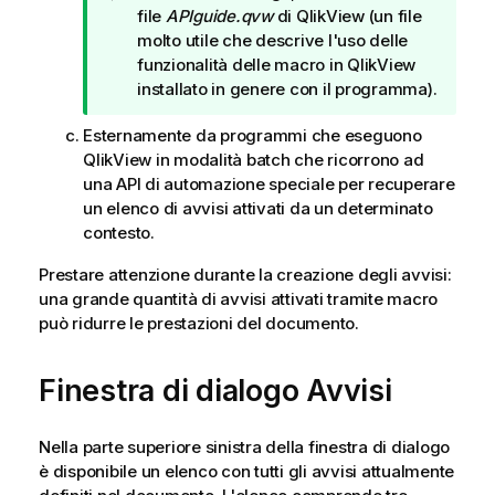
o
file
APIguide.qvw
di QlikView (un file
t
molto utile che descrive l'uso delle
a
funzionalità delle macro in QlikView
d
installato in genere con il programma).
i
Esternamente da programmi che eseguono
s
QlikView in modalità batch che ricorrono ad
u
una API di automazione speciale per recuperare
g
un elenco di avvisi attivati da un determinato
g
contesto.
e
r
Prestare attenzione durante la creazione degli avvisi:
i
una grande quantità di avvisi attivati tramite macro
m
può ridurre le prestazioni del documento.
e
n
t
Finestra di dialogo Avvisi
o
Nella parte superiore sinistra della finestra di dialogo
è disponibile un elenco con tutti gli avvisi attualmente