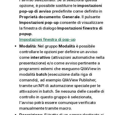
opzione, è possibile sostituire le
impostazioni
pop-up di avviso
predefinite come definito in
Proprietà documento: Generale
. Il pulsante
Impostazioni pop-up
consente di visualizzare
la finestra di dialogo
Impostazioni finestra di
popup
.
Impostazioni finestra di pop-up
Modalità
: Nel gruppo
Modalità
è possibile
controllare le opzioni per definire un avviso
come
interattivo
(attivazioni automatiche nella
presentazione) e/o come avviso pertinente a
programmi esterni che eseguono QlikView in
modalità
batch
(esecuzione dalla riga di
comando), ad esempio QlikView Publisher,
tramite un'API di automazione speciale per le
attivazioni in batch. Se nessuna delle caselle di
controllo in questo gruppo è selezionata,
l'avviso potrà essere comunque verificato
manualmente tramite macro.
Descrizione
: Si tratta di un campo destinato ai