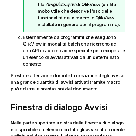
o
file
APIguide.qvw
di QlikView (un file
t
molto utile che descrive l'uso delle
a
funzionalità delle macro in QlikView
d
installato in genere con il programma).
i
Esternamente da programmi che eseguono
s
QlikView in modalità batch che ricorrono ad
u
una API di automazione speciale per recuperare
g
un elenco di avvisi attivati da un determinato
g
contesto.
e
r
Prestare attenzione durante la creazione degli avvisi:
i
una grande quantità di avvisi attivati tramite macro
m
può ridurre le prestazioni del documento.
e
n
t
Finestra di dialogo Avvisi
o
Nella parte superiore sinistra della finestra di dialogo
è disponibile un elenco con tutti gli avvisi attualmente