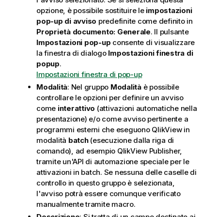
opzione, è possibile sostituire le
impostazioni
pop-up di avviso
predefinite come definito in
Proprietà documento: Generale
. Il pulsante
Impostazioni pop-up
consente di visualizzare
la finestra di dialogo
Impostazioni finestra di
popup
.
Impostazioni finestra di pop-up
Modalità
: Nel gruppo
Modalità
è possibile
controllare le opzioni per definire un avviso
come
interattivo
(attivazioni automatiche nella
presentazione) e/o come avviso pertinente a
programmi esterni che eseguono QlikView in
modalità
batch
(esecuzione dalla riga di
comando), ad esempio QlikView Publisher,
tramite un'API di automazione speciale per le
attivazioni in batch. Se nessuna delle caselle di
controllo in questo gruppo è selezionata,
l'avviso potrà essere comunque verificato
manualmente tramite macro.
Descrizione
: Si tratta di un campo destinato ai