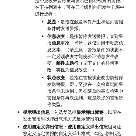
是否更改来暂停重新发出已自动检查的警报。
在下拉列表中，可在三个级别的再发生几率中
进行选择：
总是
：是指在触发事件产生和达到警报
条件时发送警报。
信息改变
：是指暂停发送警报，直到警
报
信息
更改。当然，这仅适用于动态信
息文本。（请注意，警报条件的状态不
一定必须改变才能使验证消息发生改
变。
邮件主题
行（见下文）的任何更
改，将视为信息改变。）
状态改变
：是指在警报状态改变前暂停
发送警报。即，至少在一次检查期间警
报条件未达到，但在随后的某次检查中
警报条件再次达到。这是最强的警报暂
停类型。
显示弹出信息
：勾选复选框
显示弹出标签
，以便在
发出警报时以弹出气泡方式显示警报消息。
使用自定义弹出信息
：
使用自定义弹出信息
组可让
您定义选定警报的自定义弹出格式。勾选此替代选