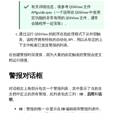
提
有关详细信息，请参考 QlikView 文件
示
APIguide.qvw
（一个说明在 QlikView 中使用
注
宏功能的非常有用的 QlikView 文件，通常
释
会随程序一起安装）。
通过运行 QlikView 的程序在批处理模式下从外部触
发。该程序拥有特殊的自动化 API，用以从给定的上
下文中检索已发送警报的列表。
在创建警报时应谨慎，因为大量的由宏触发的警报会使文
档运行很慢。
警报对话框
对话框左上角部分包含一个警报列表，其中显示了当前在
文档中定义的所有警报。此列表包含三列：
ID
，
启用
和
说
明
。
ID
：警报的唯一 ID 显示在
ID
编辑框和警报列表中。