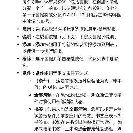
每个 QlikView 布局实体（包括警报）在创建时都会
分配一个唯一的 ID，以便通过宏进行控制。文档的
第一个警报将被分配 ID AL01。您可稍后在
ID
编辑框
中编辑此 ID 号。
启用
：选择或取消选择此复选框以启用/禁用警报。
说明
：在
说明
按钮（见下文）下定义警报的说明。
添加
：
添加
按钮用于将新的默认警报添加到列表，
以便进一步进行编辑。
移除
：选择警报并单击
移除
按钮，将从列表中删除
它。
条件
：
条件
组用于定义条件表达式。
（条件）
：这是警报发送时应验证为真（非零
值）的 QlikView 表达式。
全部清除
：如果勾选此选项，则在验证警报条
件时将使用全部清除状态。
书签
：如果未勾选
全部清除
，您可以指定在测
试警报条件之前要应用的书签。书签应表示为
书签 ID。必须存在书签以便警报正常运行。如
果未指定书签，且未勾选
全部清除
复选框，则