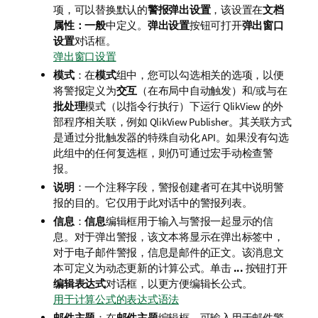
项，可以替换默认的
警报弹出设置
，该设置在
文档
属性：一般
中定义。
弹出设置
按钮可打开
弹出窗口
设置
对话框。
弹出窗口设置
模式
：在
模式
组中，您可以勾选相关的选项，以便
将警报定义为
交互
（在布局中自动触发）和/或与在
批处理
模式（以指令行执行）下运行 QlikView 的外
部程序相关联，例如 QlikView Publisher。其关联方式
是通过分批触发器的特殊自动化 API。如果没有勾选
此组中的任何复选框，则仍可通过宏手动检查警
报。
说明
：一个注释字段，警报创建者可在其中说明警
报的目的。它仅用于此对话中的警报列表。
信息
：
信息
编辑框用于输入与警报一起显示的信
息。对于弹出警报，该文本将显示在弹出标签中，
对于电子邮件警报，信息是邮件的正文。该消息文
本可定义为动态更新的计算公式。单击
...
按钮打开
编辑表达式
对话框，以更方便编辑长公式。
用于计算公式的表达式语法
邮件主题
：在
邮件主题
编辑框，可输入用于邮件警