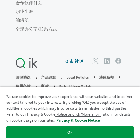
合作伙伴计划
职业生涯
编辑部
全球办公室/联系方式
Qlik 社区
法律协议
产品条款
Legal Policies
法律条规
使用条款
商标
Do Not Share My Info
版权所有 © 1993-2026 QlikTech International AB。保留所有权利。
We use cookies to improve your experience with our websites and to deliver
content tailored to your interests. By clicking ‘Ok’, you accept the use of
additional cookies which may involve data transmission to third parties.
Refer to our Privacy & Cookie Notice or click ‘More Information’ for details
加入分析现代化计划
on cookie usage on our sites.
Privacy & Cookie Notice
使用分析现代化计划实现现代化，同时不损害您宝贵的
Ok
QlikView 应用程序。
单击此处
了解更多信息或联系：