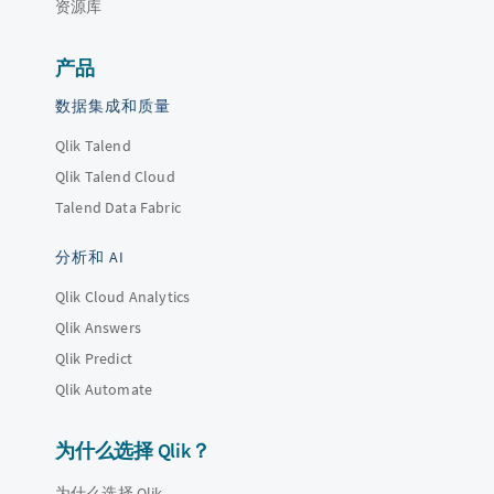
资源库
产品
数据集成和质量
Qlik Talend
Qlik Talend Cloud
Talend Data Fabric
分析和 AI
Qlik Cloud Analytics
Qlik Answers
Qlik Predict
Qlik Automate
为什么选择 Qlik？
为什么选择 Qlik