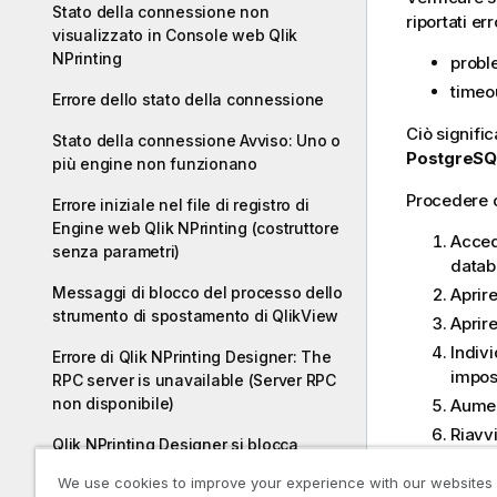
Stato della connessione non
riportati er
visualizzato in Console web Qlik
NPrinting
probl
timeou
Errore dello stato della connessione
Ciò signifi
Stato della connessione Avviso: Uno o
PostgreSQ
più engine non funzionano
Procedere 
Errore iniziale nel file di registro di
Engine web Qlik NPrinting (costruttore
Acced
senza parametri)
data
Messaggi di blocco del processo dello
Aprire
strumento di spostamento di QlikView
Aprire 
Indiv
Errore di Qlik NPrinting Designer: The
impos
RPC server is unavailable (Server RPC
non disponibile)
Aumen
Riavv
Qlik NPrinting Designer si blocca
quando si inserisce un foglio di
We use cookies to improve your experience with our websites
calcolo in PowerPoint