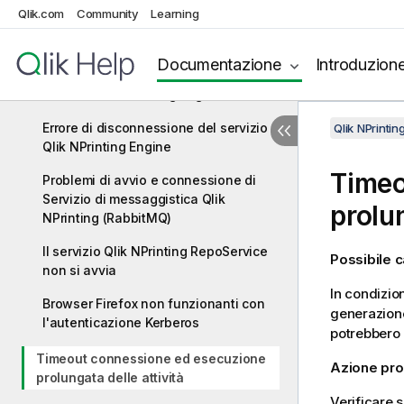
Qlik NPrinting Engine con errore di
Qlik.com
Community
Learning
licenza di QlikView Desktop
Stato di Qlik NPrinting Engine Offline
Documentazione
Introduzion
Stato di Qlik NPrinting Engine Error
Errore di disconnessione del servizio
Qlik NPrinti
Qlik NPrinting Engine
Timeo
Problemi di avvio e connessione di
Servizio di messaggistica Qlik
prolun
NPrinting (RabbitMQ)
Il servizio Qlik NPrinting RepoService
Possibile 
non si avvia
In condizion
Browser Firefox non funzionanti con
generazione
l'autenticazione Kerberos
potrebbero 
Timeout connessione ed esecuzione
Azione pr
prolungata delle attività
Verificare s