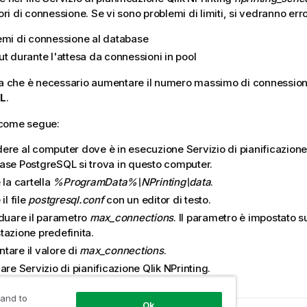
rori di connessione. Se vi sono problemi di limiti, si vedranno error
emi di connessione al database
t durante l'attesa da connessioni in pool
ca che è necessario aumentare il numero massimo di connession
L
.
come segue:
ere al computer dove è in esecuzione
Servizio di pianificazione
base
PostgreSQL
si trova in questo computer.
 la cartella
%ProgramData%\NPrinting\data
.
il file
postgresql.conf
con un editor di testo.
iduare il parametro
max_connections
. Il parametro è impostato s
tazione predefinita.
tare il valore di
max_connections
.
iare
Servizio di pianificazione Qlik NPrinting
.
 and to
Ok