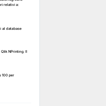
i relativi a:
i al database
 Qlik NPrinting
. Il
u 100 per