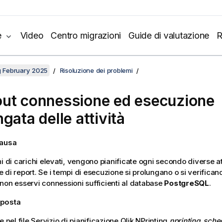
e
Video
Centro migrazioni
Guide di valutazione
R
ng February 2025
Risoluzione dei problemi
ut connessione ed esecuzione
gata delle attività
causa
i di carichi elevati, vengono pianificate ogni secondo diverse att
 di report. Se i tempi di esecuzione si prolungano o si verifican
non esservi connessioni sufficienti al database
PostgreSQL
.
oposta
e nel file
Servizio di pianificazione Qlik NPrinting
nprinting_sche