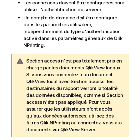
Les connexions doivent être configurées pour
utiliser l'authentification du serveur.
Un compte de domaine doit être configuré
dans les paramètres utilisateur,
indépendamment du type d'authentification
activé dans les paramètres généraux de
Qlik
NPrinting
.
N
Section access n'est pas totalement pris en
o
charge par les documents
QlikView
locaux.
t
Si vous vous connectez à un document
e
QlikView
local avec Section access, les
A
destinataires du rapport verront la totalité
v
des données disponibles, comme si Section
e
access n'était pas appliqué. Pour vous
r
assurer que les utilisateurs n'ont accès
t
qu'aux données autorisées, utilisez des
i
filtres
Qlik NPrinting
ou connectez-vous aux
s
documents via
QlikView Server
.
s