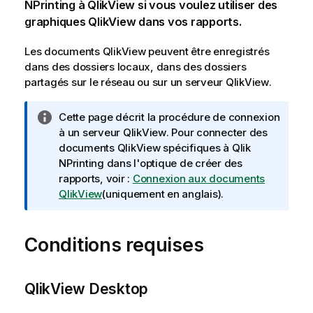
NPrinting
à
QlikView
si vous voulez utiliser des
graphiques
QlikView
dans vos rapports.
Les documents
QlikView
peuvent être enregistrés
dans des dossiers locaux, dans des dossiers
partagés sur le réseau ou sur un serveur
QlikView
.
N
Cette page décrit la procédure de connexion
o
à un serveur
QlikView
. Pour connecter des
t
documents
QlikView
spécifiques à
Qlik
e
NPrinting
dans l'optique de créer des
I
rapports, voir :
Connexion aux documents
n
QlikView
(uniquement en anglais)
.
f
o
Conditions requises
r
m
a
t
QlikView Desktop
i