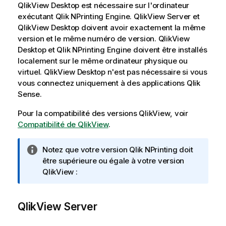
o
QlikView Desktop
est nécessaire sur l'ordinateur
n
exécutant
Qlik NPrinting Engine
.
QlikView Server
et
s
QlikView Desktop
doivent avoir exactement la même
version et le même numéro de version.
QlikView
Desktop
et
Qlik NPrinting Engine
doivent être installés
localement sur le même ordinateur physique ou
virtuel.
QlikView Desktop
n'est pas nécessaire si vous
vous connectez uniquement à des applications
Qlik
Sense
.
Pour la compatibilité des versions
QlikView
, voir
Compatibilité de QlikView
.
N
Notez que votre version
Qlik NPrinting
doit
o
être supérieure ou égale à votre version
t
QlikView
:
e
I
QlikView Server
n
f