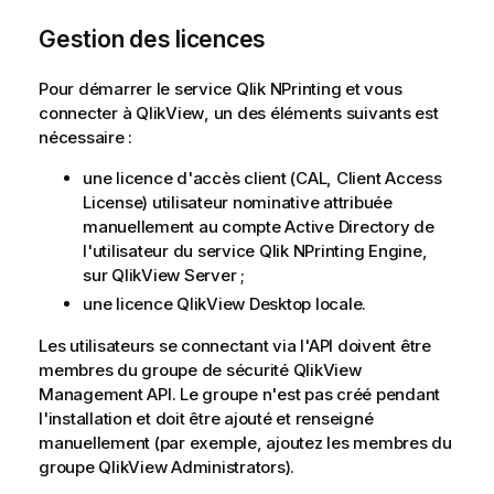
e
Gestion des licences
m
e
n
Pour démarrer le service
Qlik NPrinting
et vous
t
connecter à
QlikView
, un des éléments suivants est
nécessaire :
une licence d'accès client (CAL, Client Access
License) utilisateur nominative attribuée
manuellement au compte Active Directory de
l'utilisateur du service
Qlik NPrinting Engine
,
sur
QlikView Server
;
une licence
QlikView Desktop
locale.
Les utilisateurs se connectant via l'API doivent être
membres du groupe de sécurité
QlikView
Management API. Le groupe n'est pas créé pendant
l'installation et doit être ajouté et renseigné
manuellement (par exemple, ajoutez les membres du
groupe
QlikView
Administrators).