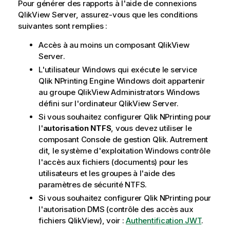
o
Pour générer des rapports à l'aide de connexions
r
QlikView Server
, assurez-vous que les conditions
m
suivantes sont remplies :
a
Accès à au moins un composant
QlikView
t
Server
.
i
o
L'utilisateur
Windows
qui exécute le service
n
Qlik NPrinting Engine
Windows
doit appartenir
s
au groupe
QlikView Administrators
Windows
défini sur l'ordinateur
QlikView Server
.
Si vous souhaitez configurer
Qlik NPrinting
pour
l'
autorisation NTFS
, vous devez utiliser le
composant
Console de gestion Qlik
. Autrement
dit, le système d'exploitation
Windows
contrôle
l'accès aux fichiers (documents) pour les
utilisateurs et les groupes à l'aide des
paramètres de sécurité NTFS.
Si vous souhaitez configurer
Qlik NPrinting
pour
l'autorisation DMS (contrôle des accès aux
fichiers
QlikView
), voir :
Authentification JWT
.