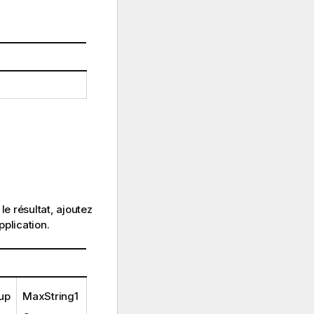
.
le résultat, ajoutez
pplication.
up
MaxString1