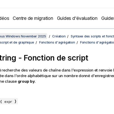
déos
Centre de migration
Guides d'évaluation
Guide
sous Windows November 2025
Création
Syntaxe des scripts et fonc
script et de graphique
Fonctions d'agrégation
Fonctions d'agrégati
ring - Fonction de script
)
recherche des valeurs de chaîne dans l'expression et renvoie l
riée dans l'ordre alphabétique sur un nombre donné d'enregist
une clause
group by
.
)
(
expr