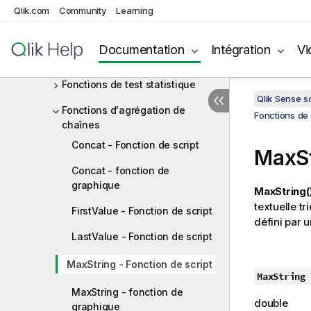
Fonctions d'agrégation
Qlik.com
Community
Learning
financières
Fonctions d'agrégation
Documentation
Intégration
Vi
statistiques
Fonctions de test statistique
Qlik Sense 
Fonctions d'agrégation de
Fonctions de 
chaînes
Concat - Fonction de script
MaxSt
Concat - fonction de
graphique
MaxString(
textuelle t
FirstValue - Fonction de script
défini par 
LastValue - Fonction de script
MaxString - Fonction de script
MaxString 
MaxString - fonction de
double
graphique