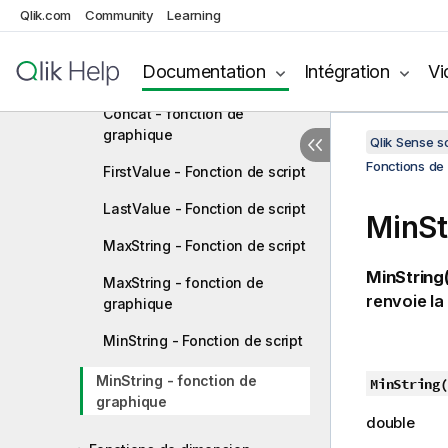
Qlik.com
Community
Learning
Fonctions d'agrégation de
chaînes
Documentation
Intégration
Vi
Concat - Fonction de script
Concat - fonction de
graphique
Qlik Sense 
Fonctions de 
FirstValue - Fonction de script
LastValue - Fonction de script
MinSt
MaxString - Fonction de script
MinString(
MaxString - fonction de
renvoie la
graphique
MinString - Fonction de script
MinString - fonction de
MinString(
graphique
double