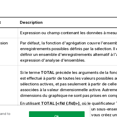
t
Description
Expression ou champ contenant les données à mesur
sion
Par défaut, la fonction d'agrégation couvre l'ensem
enregistrements possibles définis par la sélection. Il
définir un ensemble d'enregistrements alternatif à l
expression d'analyse d'ensembles.
Si le terme
TOTAL
précède les arguments de la fonct
est effectué à partir de toutes les valeurs possibles 
sélections actives, et pas seulement à partir de celle
associées à la valeur dimensionnelle active. Autremen
dimensions du graphique ne sont pas prises en comp
En utilisant
TOTAL [<fld {.fld}>]
, où le qualificateur
d'un ou de plusieurs noms constituant un sous-ens
 and to
variables de dimension du graphique, vous créez u
Ok