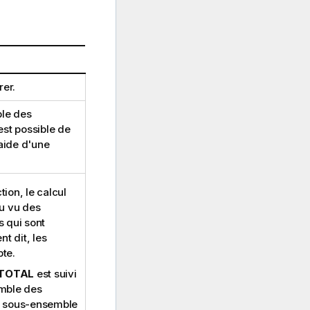
er.
ble des
 est possible de
'aide d'une
ion, le calcul
au vu des
s qui sont
t dit, les
te.
TOTAL
est suivi
emble des
n sous-ensemble