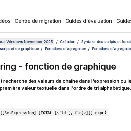
déos
Centre de migration
Guides d'évaluation
Guide
sous Windows November 2025
Création
Syntaxe des scripts et fonc
script et de graphique
Fonctions d'agrégation
Fonctions d'agrégati
ring
- fonction de graphique
)
recherche des valeurs de chaîne dans l'expression ou l
 première valeur textuelle dans l'ordre de tri alphabétique.
)
{[SetExpression] [
TOTAL
[<fld {, fld}>]]} expr