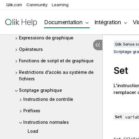
Qlik.com
Community
Learning
Utilisation des variables dans
l'éditeur de chargement de données
Documentation
Intégration
Vi
Expressions de script
Expressions de graphique
Qlik Sense 
Opérateurs
Scriptage gr
Fonctions de script et de graphique
Set
Restrictions d'accès au système de
fichiers
L'instructi
Scriptage graphique
remplacer d
Instructions de contrôle
Préfixes
Set
varia
Instructions normales
Load
Set FileTo