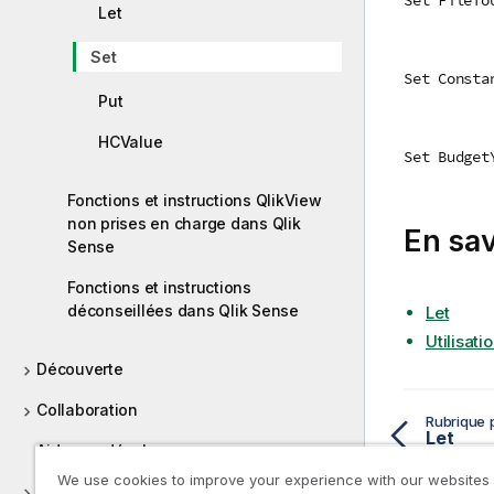
Let
Set
Set Consta
Put
HCValue
Set Budget
Fonctions et instructions QlikView
non prises en charge dans Qlik
En sav
Sense
Fonctions et instructions
déconseillées dans Qlik Sense
Let
Utilisat
Découverte
Collaboration
Rubrique 
Let
Aide aux développeurs
We use cookies to improve your experience with our websites
Didacticiels pour Qlik Sense