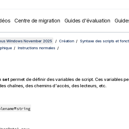
déos
Centre de migration
Guides d'évaluation
Guide
sous Windows November 2025
Création
Syntaxe des scripts et fonc
aphique
Instructions normales
on
set
permet de définir des variables de script. Ces variables pe
es chaînes, des chemins d'accès, des lecteurs, etc.
=
blename
string
Use=Data1.csv;