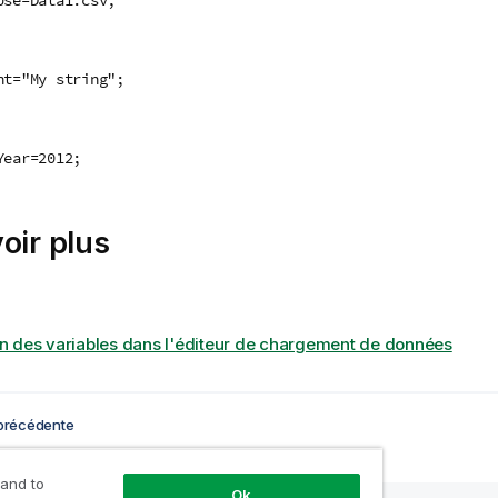
nt="My string";
Year=2012;
oir plus
ion des variables dans l'éditeur de chargement de données
précédente
 and to
Ok