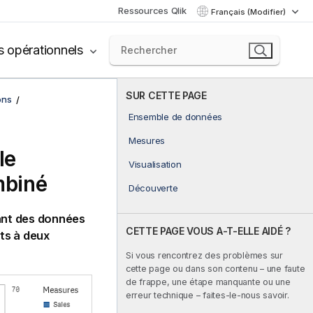
Ressources Qlik
Français (Modifier)
s opérationnels
SUR CETTE PAGE
ons
Ensemble de données
Mesures
le
Visualisation
mbiné
Découverte
ant des données
CETTE PAGE VOUS A-T-ELLE AIDÉ ?
ts à deux
Si vous rencontrez des problèmes sur
cette page ou dans son contenu – une faute
de frappe, une étape manquante ou une
erreur technique – faites-le-nous savoir.