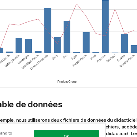
ble de données
emple, nous utiliserons deux fichiers de données du didacticie
une application
Qlik Sense
. Pour télécharger les fichiers, accéd
une application
. Téléchargez et développez le didacticiel. Le
 and to
Ok