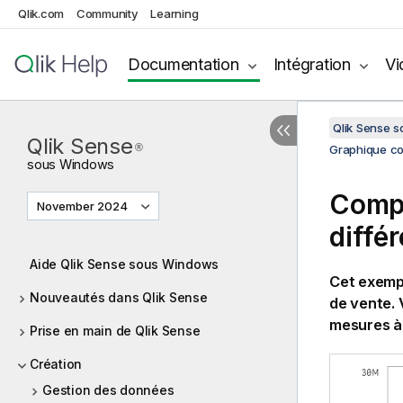
Qlik.com
Community
Learning
Documentation
Intégration
Vi
Qlik Sense 
Qlik Sense
®
Graphique c
sous
Windows
Compa
November 2024
diffé
Aide Qlik Sense sous Windows
Cet exemp
Nouveautés dans Qlik Sense
de vente.
mesures à 
Prise en main de Qlik Sense
Création
Gestion des données