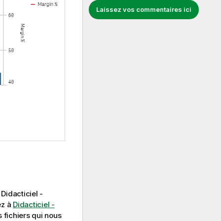
Laissez vos commentaires ici
l
Didacticiel -
ez à
Didacticiel -
s fichiers qui nous