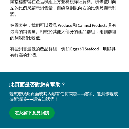
鼠指標暫留在產品群組上方並檢視詳細資料。橫條使用向
左的比例尺顯示銷售量，而線條則以向右的比例尺顯示利
潤。
在圖表中，我們可以看見
Produce
和
Canned Products
具有
最高的銷售量。相較於其他大部分的產品群組，兩個群組
的利潤都比較低。
有些銷售量低的產品群組，例如
Eggs
和
Seafood
，明顯具
有較高的利潤。
此頁面是否對您有幫助？
若您發現此頁面或其內容有任何問題——錯字、遺漏步驟或
技術錯誤——請告知我們！
在此留下意見回饋