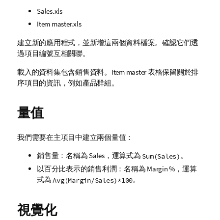
Sales.xls
Item master.xls
建立新的應用程式，並新增這兩個資料檔案。確認它們透
過
項目編號
互相關聯。
載入的資料集包含銷售資料。
Item master
表格保留關於排
序項目的資訊，例如產品群組。
量值
我們需要在主項目中建立兩個量值：
銷售量：名稱為
Sales
，運算式為
。
Sum(Sales)
以百分比表示的銷售利潤：名稱為
Margin %
，運算
式為
。
Avg(Margin/Sales)*100
視覺化