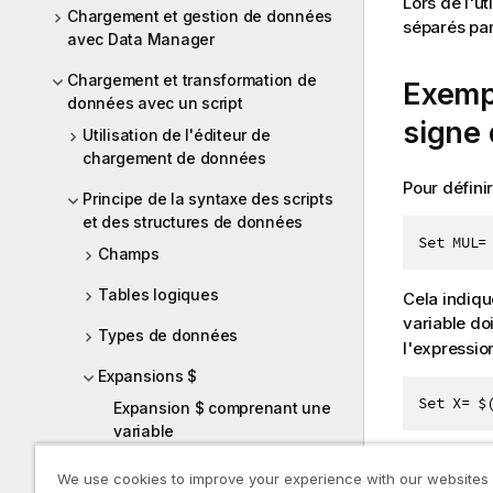
Lors de l'ut
Chargement et gestion de données
séparés par
avec Data Manager
Chargement et transformation de
Exemp
données avec un script
signe 
Utilisation de l'éditeur de
chargement de données
Pour défini
Principe de la syntaxe des scripts
et des structures de données
Set MUL=
Champs
Tables logiques
Cela indiq
variable do
Types de données
l'expression
Expansions $
Set X= $
Expansion $ comprenant une
variable
Les valeurs 
Expansion $ comprenant des
We use cookies to improve your experience with our websites
L'expansion 