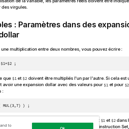
ilisation de la variable, les paramètres réels doivent être indiqué
 des virgules.
les : Paramètres dans des expansi
dollar
r une multiplication entre deux nombres, vous pouvez écrire :
 $1*$2 ;
ue que
et
doivent être multipliés l'un par l'autre. Si cela est u
$1
$2
it avoir une expansion dollar avec des valeurs pour
et pour
$1
$2
 :
( MUL(3,7) ) ;
(
et
) sont des paramètres réels qui remplacent
et
dans l
3
7
$1
$2
 and to
est effectuée avant l'analyse et l'exécution de l'instruction Set,
Ok