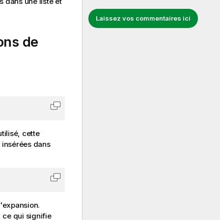
s dans une liste et
Laissez vos commentaires ici
ons de
Copier le code dans le Presse-papiers
tilisé, cette
insérées dans
Copier le code dans le Presse-papiers
'expansion.
 ce qui signifie