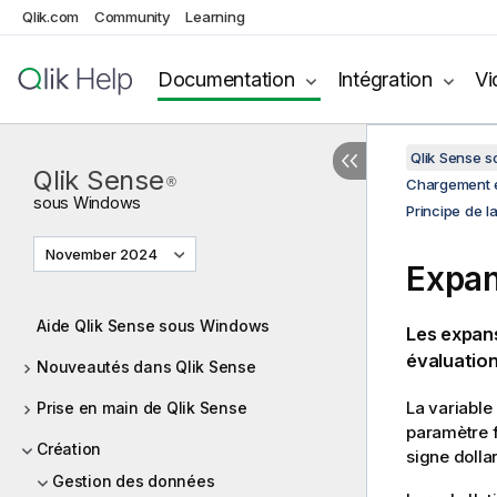
Qlik.com
Community
Learning
Documentation
Intégration
Vi
Qlik Sense 
Qlik Sense
®
Chargement e
sous
Windows
Principe de l
November 2024
Expan
Aide Qlik Sense sous Windows
Les expans
évaluation
Nouveautés dans Qlik Sense
La variable
Prise en main de Qlik Sense
paramètre f
Création
signe dollar
Gestion des données