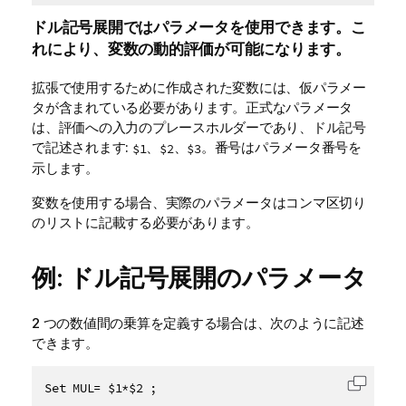
ドル記号展開ではパラメータを使用できます。こ
れにより、変数の動的評価が可能になります。
拡張で使用するために作成された変数には、仮パラメー
タが含まれている必要があります。正式なパラメータ
は、評価への入力のプレースホルダーであり、ドル記号
で記述されます:
、
、
。番号はパラメータ番号を
$1
$2
$3
示します。
変数を使用する場合、実際のパラメータはコンマ区切り
のリストに記載する必要があります。
例: ドル記号展開のパラメータ
2 つの数値間の乗算を定義する場合は、次のように記述
できます。
Set MUL= $1*$2 ;
コード