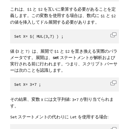
これは、
と
を互いに乗算する必要があることを定
$1
$2
義します。この変数を使用する場合は、数式に
と
$1
$2
の値を挿入してドル展開する必要があります。
Set X= $( MUL(3,7) ) ;
コード
値 (
と
）は、展開で
と
を置き換える実際のパラ
3
7
$1
$2
メータです。展開は、set ステートメントが解析および
実行される前に行われます。つまり、スクリプト パーサ
ーは次のことを認識します。
Set X= 3*7 ;
コード
その結果、変数
には文字列値:
が割り当てられま
X
3*7
す。
ステートメントの代わりに
を使用する場合:
Set
Let