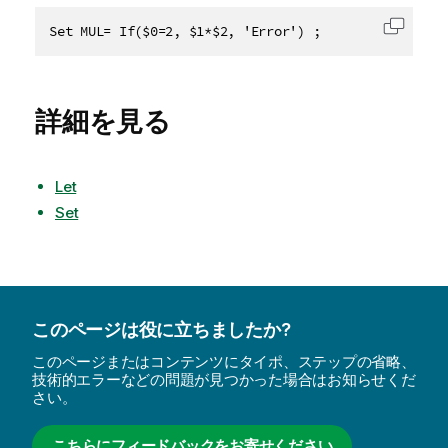
Set MUL= If($0=2, $1*$2, 'Error') ;
コード
詳細を見る
Let
Set
このページは役に立ちましたか?
このページまたはコンテンツにタイポ、ステップの省略、
技術的エラーなどの問題が見つかった場合はお知らせくだ
さい。
こちらにフィードバックをお寄せください