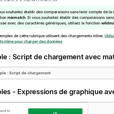
ous souhaitez établir des comparaisons sans tenir compte de la ca
tion
mixmatch
. Si vous souhaitez établir des comparaisons san
asse avec des caractères génériques, utilisez la fonction
wildma
emples de cette rubrique utilisent des chargements inline.
Utili
s inline pour charger des données
le : Script de chargement avec
ma
le : Script de chargement
les - Expressions de graphique a
les : Expressions de graphique
 and to
Ok