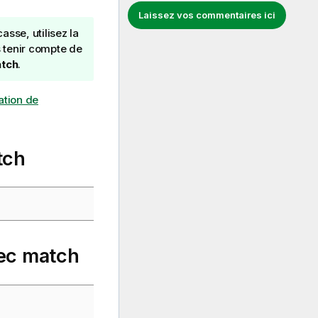
Laissez vos commentaires ici
sse, utilisez la
s tenir compte de
tch
.
sation de
tch
vec
match