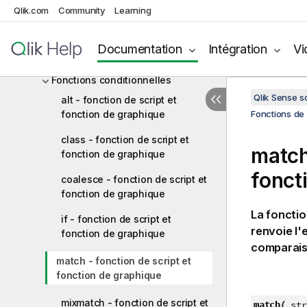
Fonctions d'agrégation
Qlik.com
Community
Learning
Aggr - fonction de graphique
Documentation
Intégration
Vi
Fonctions de couleur
Fonctions conditionnelles
Qlik Sense 
alt - fonction de script et
fonction de graphique
Fonctions de 
class - fonction de script et
match
fonction de graphique
fonct
coalesce - fonction de script et
fonction de graphique
La foncti
if - fonction de script et
renvoie l
fonction de graphique
comparaiso
match - fonction de script et
fonction de graphique
mixmatch - fonction de script et
match(
str