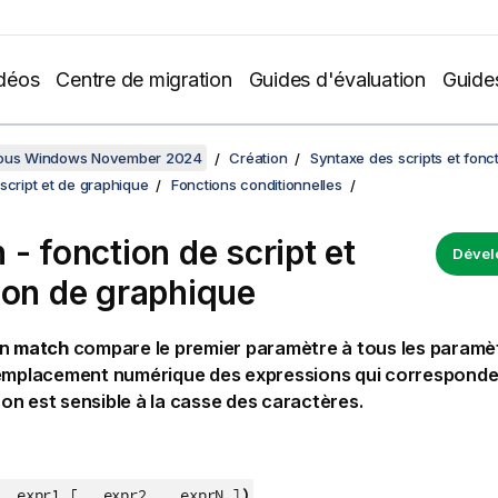
déos
Centre de migration
Guides d'évaluation
Guide
sous Windows November 2024
Création
Syntaxe des scripts et fonc
script et de graphique
Fonctions conditionnelles
 - fonction de script et
Dével
ion de graphique
on
match
compare le premier paramètre à tous les paramèt
'emplacement numérique des expressions qui corresponde
n est sensible à la casse des caractères.
)
, expr1 [ , expr2,...exprN ]