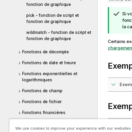
fonction de graphique
N
Si v
pick - fonction de script et
o
fonc
fonction de graphique
t
la c
wildmatch - fonction de script et
e
fonction de graphique
C
Certains ex
o
chargement
Fonctions de décompte
n
s
Fonctions de date et heure
Exemp
e
i
Fonctions exponentielles et
l
logarithmiques
Exemp
Fonctions de champ
Fonctions de fichier
Exemp
Fonctions financières
Fonctions de formatage
Exemp
We use cookies to improve your experience with our websites