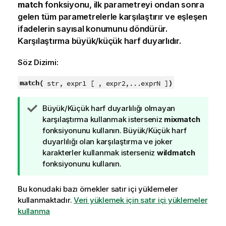
match
fonksiyonu, ilk parametreyi ondan sonra
gelen tüm parametrelerle karşılaştırır ve eşleşen
ifadelerin sayısal konumunu döndürür.
Karşılaştırma büyük/küçük harf duyarlıdır.
Söz Dizimi:
match(
)
str, expr1 [ , expr2,...exprN ]
İ
Büyük/Küçük harf duyarlılığı olmayan
p
karşılaştırma kullanmak isterseniz
mixmatch
u
fonksiyonunu kullanın. Büyük/Küçük harf
c
duyarlılığı olan karşılaştırma ve joker
u
karakterler kullanmak isterseniz
wildmatch
n
fonksiyonunu kullanın.
o
t
Bu konudaki bazı örnekler satır içi yüklemeler
u
kullanmaktadır.
Veri yüklemek için satır içi yüklemeler
kullanma