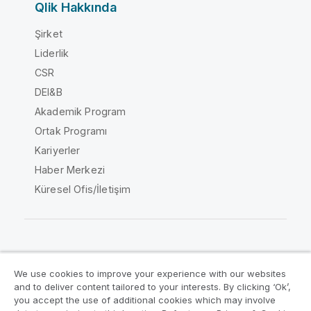
Qlik Hakkında
Şirket
Liderlik
CSR
DEI&B
Akademik Program
Ortak Programı
Kariyerler
Haber Merkezi
Küresel Ofis/İletişim
Qlik Topluluğu
We use cookies to improve your experience with our websites
and to deliver content tailored to your interests. By clicking ‘Ok’,
Yasal sözleşmeler
Ürün Koşulları
you accept the use of additional cookies which may involve