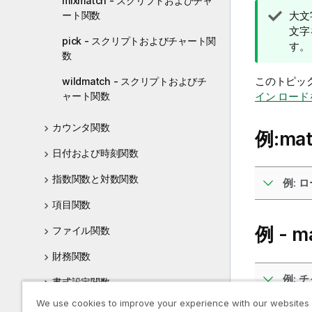
mixmatch - スクリプトおよびチャ
ヒ
大文
ート関数
ン
文字
pick - スクリプトおよびチャート関
ト
す。
数
メ
モ
このトピッ
wildmatch - スクリプトおよびチ
イン ロー
ャート関数
カウンタ関数
例:
ma
日付および時刻関数
指数関数と対数関数
例: 
項目関数
例 -
m
ファイル関数
財務関数
例: 
書式設定関数
We use cookies to improve your experience with our websites
一般的な数値関数