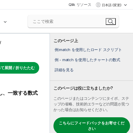
Qlik リソース
日本語 (変更)
ク
このページ上
例:match を使用したロード スクリプト
例 - match を使用したチャートの数式
て展開 / 折りたたむ
詳細を見る
このページは役に立ちましたか?
し、一致する数式
このページまたはコンテンツにタイポ、ステ
ップの省略、技術的エラーなどの問題が見つ
かった場合はお知らせください。
こちらにフィードバックをお寄せくだ
さい