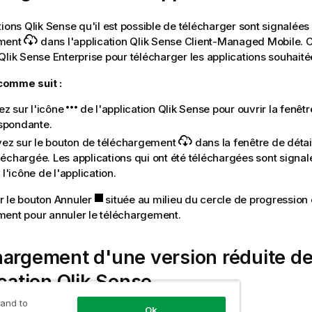
tions
Qlik Sense
qu'il est possible de télécharger sont signalées
ement
dans l'application
Qlik Sense Client-Managed Mobile
. 
Qlik Sense Enterprise
pour télécharger les applications souhaité
omme suit :
ez sur l'icône
de l'application
Qlik Sense
pour ouvrir la fenêtr
spondante.
ez sur le bouton de téléchargement
dans la fenêtre de détail
éléchargée. Les applications qui ont été téléchargées sont signa
 l'icône de l'application.
r le bouton Annuler
située au milieu du cercle de progression
ent pour annuler le téléchargement.
argement d'une version réduite d
ication
Qlik Sense
 and to
Ok