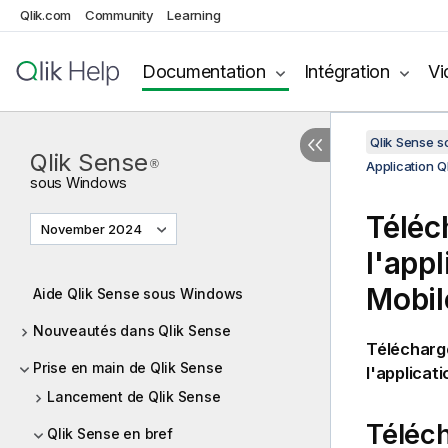
Qlik.com
Community
Learning
Documentation
Intégration
Vi
Qlik Sense 
Qlik Sense
®
Application 
sous
Windows
Téléc
November 2024
l'app
Mobil
Aide Qlik Sense sous Windows
Nouveautés dans Qlik Sense
Télécharg
Prise en main de Qlik Sense
l'applicati
Lancement de Qlik Sense
Téléc
Qlik Sense en bref