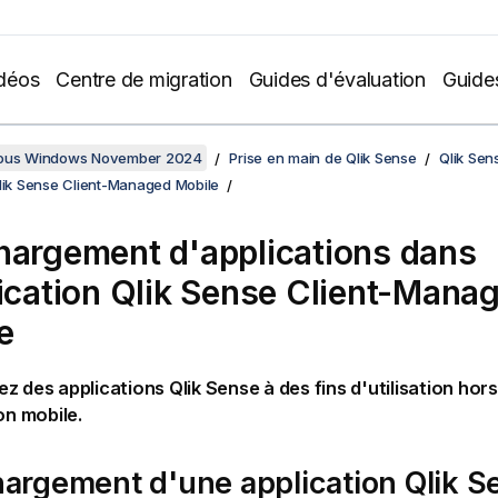
déos
Centre de migration
Guides d'évaluation
Guide
sous Windows November 2024
Prise en main de Qlik Sense
Qlik Sen
Qlik Sense Client-Managed Mobile
hargement d'applications dans
lication
Qlik Sense Client-Mana
e
ez des applications
Qlik Sense
à des fins d'utilisation hor
on mobile.
hargement d'une application
Qlik S