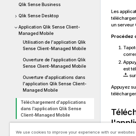
Qlik Sense Business
Les applica
Qlik Sense Desktop
télécharg
un serveur
Application Qlik Sense Client-
Managed Mobile
Procédez c
Utilisation de l'application Qlik
Tapot
Sense Client-Managed Mobile
corre
Ouverture de l'application Qlik
Appuy
Sense Client-Managed Mobile
est t
sur
Ouverture d'applications dans
l'application Qlik Sense Client-
Appuyez su
Managed Mobile
téléchargem
Téléchargement d'applications
dans l'application Qlik Sense
Téléch
Client-Managed Mobile
l'appl
Ouverture d'applications
We use cookies to improve your experience with our websites
composites dans Qlik Sense