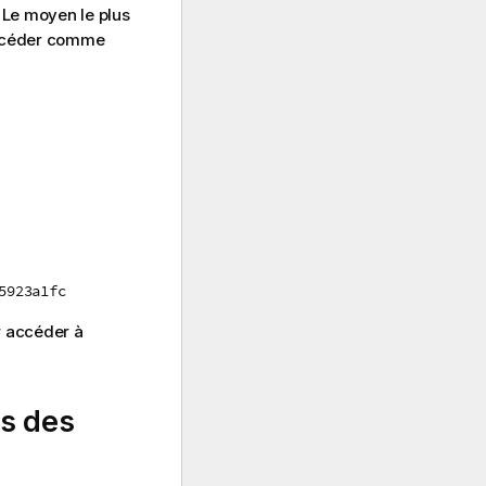
. Le moyen le plus
procéder comme
5923a1fc
r accéder à
rs des