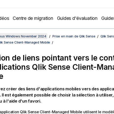
déos
Centre de migration
Guides d'évaluation
Guide
sous Windows November 2024
Prise en main de Qlik Sense
Qlik Sen
Qlik Sense Client-Managed Mobile
ion de liens pointant vers le co
lications
Qlik Sense Client-Ma
e
z créer des liens d'applications mobiles vers des applicat
. Il est également possible de choisir la sélection à utilise
u à l'aide d'un favori.
'application
Qlik Sense Client-Managed Mobile
utilisent le modèl