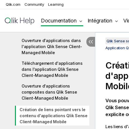
Qlik.com
Community
Learning
Utilisation de l'application Qlik
Sense Client-Managed Mobile
Documentation
Intégration
Vi
Ouverture de l'application Qlik
Sense Client-Managed Mobile
Ouverture d'applications dans
Qlik Sense 
l'application Qlik Sense Client-
Application 
Managed Mobile
Créat
Téléchargement d'applications
dans l'application Qlik Sense
d'app
Client-Managed Mobile
Mobil
Ouverture d'applications
composites dans Qlik Sense
Client-Managed Mobile
Vous pouve
Qlik Sense
Création de liens pointant vers le
explicite o
contenu d'applications Qlik Sense
Client-Managed Mobile
Les liens d