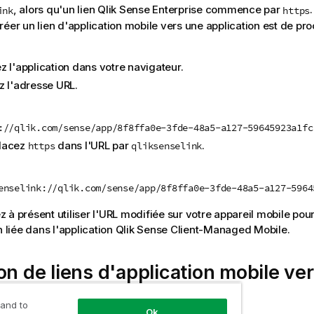
, alors qu'un lien
Qlik Sense Enterprise
commence par
ink
https
réer un lien d'application mobile vers une application est de 
z l'application dans votre navigateur.
z l'adresse
URL
.
://qlik.com/sense/app/8f8ffa0e-3fde-48a5-a127-59645923a1fc
lacez
dans l'
URL
par
.
https
qliksenselink
enselink://qlik.com/sense/app/8f8ffa0e-3fde-48a5-a127-5964
à présent utiliser l'
URL
modifiée sur votre appareil mobile pou
n liée dans l'application
Qlik Sense Client-Managed Mobile
.
on de liens d'application mobile ve
s
 and to
Ok