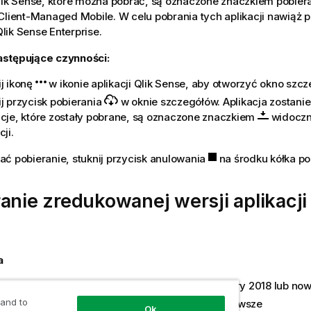
lik Sense
, które można pobrać, są oznaczone znaczkiem pobier
 Client-Managed Mobile
. W celu pobrania tych aplikacji nawiąż 
lik Sense Enterprise
.
stępujące czynności:
ij ikonę
w ikonie aplikacji
Qlik Sense
, aby otworzyć okno szcze
ij przycisk pobierania
w oknie szczegółów. Aplikacja zostanie
acje, które zostały pobrane, są oznaczone znaczkiem
widoczn
cji.
ć pobieranie, stuknij przycisk anulowania
na środku kółka po
anie zredukowanej wersji aplikacj
a
dzenie
Qlik Sense Client-Managed Mobile
February 2018
lub no
 and to
dzenie
Qlik Sense Enterprise
February 2018
lub nowsze
Ok