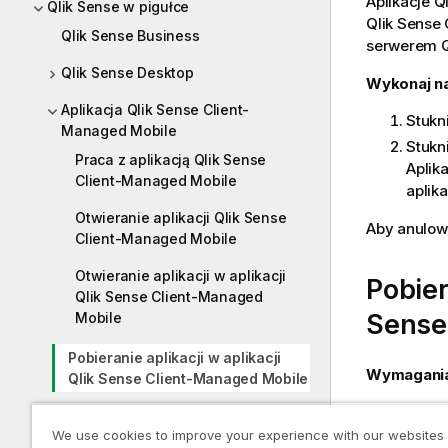
Aplikacje
Q
Qlik Sense w pigułce
Qlik Sense
Qlik Sense Business
serwerem
Q
Qlik Sense Desktop
Wykonaj na
Aplikacja Qlik Sense Client-
Stukn
Managed Mobile
Stukn
Praca z aplikacją Qlik Sense
Aplik
Client-Managed Mobile
aplika
Otwieranie aplikacji Qlik Sense
Aby anulowa
Client-Managed Mobile
Otwieranie aplikacji w aplikacji
Pobier
Qlik Sense Client-Managed
Sense
Mobile
Pobieranie aplikacji w aplikacji
Wymagani
Qlik Sense Client-Managed Mobile
Urzą
Otwieranie aplikacji typu
We use cookies to improve your experience with our websites
Urzą
„mashup” w aplikacji Qlik Sense