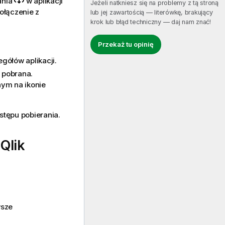
ania
w aplikacji
Jeżeli natkniesz się na problemy z tą stroną
połączenie z
lub jej zawartością — literówkę, brakujący
krok lub błąd techniczny — daj nam znać!
Przekaż tu opinię
gółów aplikacji.
 pobrana.
ym na ikonie
stępu pobierania.
i
Qlik
wsze