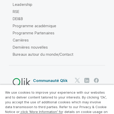
Leadership
RSE
DEI&B
Programme académique
Programme Partenaires
Carrières
Dernières nouvelles
Bureaux autour du monde/Contact
Communauté Qlik
We use cookies to improve your experience with our websites
Contrats juridiques
and to deliver content tailored to your interests. By clicking ‘Ok’,
Conditions d'utilisation des produits
you accept the use of additional cookies which may involve
data transmission to third parties. Refer to our Privacy & Cookie
Legal Policies
Conditions légales
Notice or click ‘More Information’ for details on cookie usage on