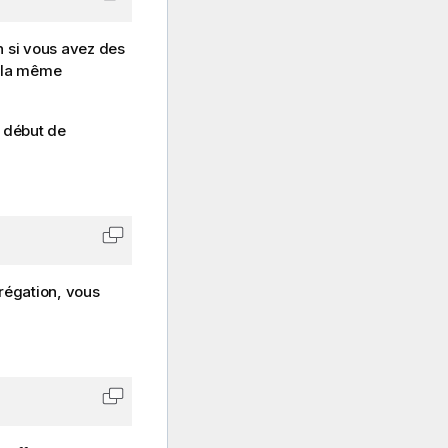
Copier le code dans le Presse-papiers
n si vous avez des
e la même
u début de
Copier le code dans le Presse-papiers
grégation, vous
Copier le code dans le Presse-papiers