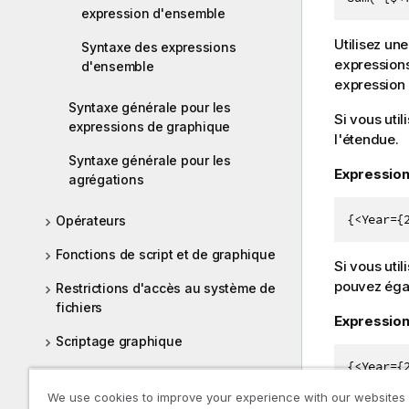
expression d'ensemble
Utilisez un
Syntaxe des expressions
expressions
d'ensemble
expression
Syntaxe générale pour les
Si vous uti
expressions de graphique
l'étendue.
Syntaxe générale pour les
Expression
agrégations
{<Year={
Opérateurs
Fonctions de script et de graphique
Si vous uti
pouvez égal
Restrictions d'accès au système de
fichiers
Expression
Scriptage graphique
{<Year={
Fonctions et instructions QlikView
non prises en charge dans Qlik
We use cookies to improve your experience with our websites