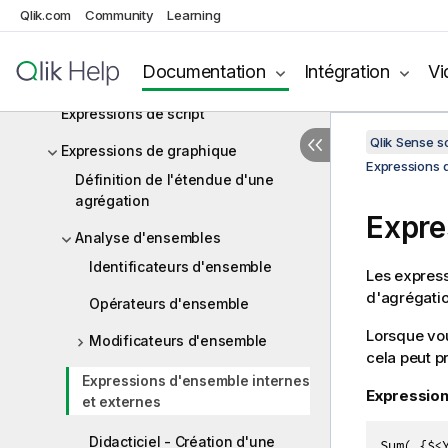
Qlik.com
Community
Learning
Instructions de script et mots-clés
Utilisation des variables dans
Documentation
Intégration
Vi
l'éditeur de chargement de données
Expressions de script
Qlik Sense 
Expressions de graphique
Expressions 
Définition de l'étendue d'une
agrégation
Expre
Analyse d'ensembles
Identificateurs d'ensemble
Les express
d'agrégatio
Opérateurs d'ensemble
Lorsque vou
Modificateurs d'ensemble
cela peut p
Expressions d'ensemble internes
Expression
et externes
Didacticiel - Création d'une
Sum( {$<